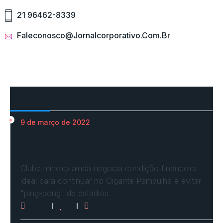
21 96462-8339
Faleconosco@jornalcorporativo.com.br
Mais Acessados
9 de março de 2022
Em nova reaproximação, Cruzeiro busca se
fixar no…
Clube mineiro ainda negocia condição financeira
ideal para continuar no Gigante Pampulha e evitar
"ping-pong" de estádios
3071
0
0