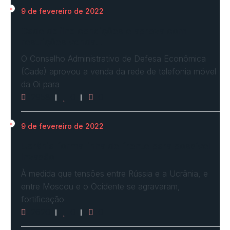
9 de fevereiro de 2022
Cade define condições e aprova com
restrições venda…
O Conselho Administrativo de Defesa Econômica
(Cade) aprovou a venda da rede de telefonia móvel
da Oi para
2958
0
0
9 de fevereiro de 2022
Ucrânia forma linha de frente para possível
invasão
À medida que tensões entre Rússia e a Ucrânia, e
entre Moscou e o Ocidente se agravaram,
fortificação
2620
0
0