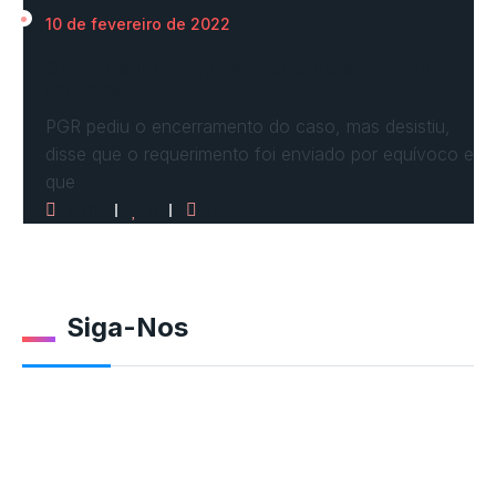
10 de fevereiro de 2022
STF vota por arquivar inquérito de Renan
Calheiros…
PGR pediu o encerramento do caso, mas desistiu,
disse que o requerimento foi enviado por equívoco e
que
2516
0
0
Siga-Nos