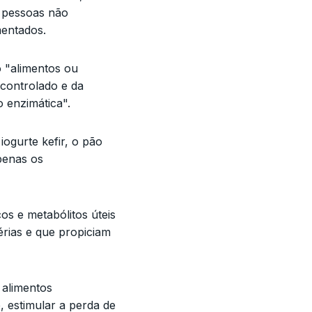
s pessoas não
mentados.
 "alimentos ou
controlado e da
 enzimática".
ogurte kefir, o pão
penas os
os e metabólitos úteis
rias e que propiciam
 alimentos
 estimular a perda de