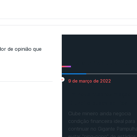
r de opinião que
Mais Acessados
9 de março de 2022
Em nova reaproximação,
Cruzeiro busca se fixar n
Clube mineiro ainda negocia
condição financeira ideal para
continuar no Gigante Pampulh
evitar "ping-pong" de estádios