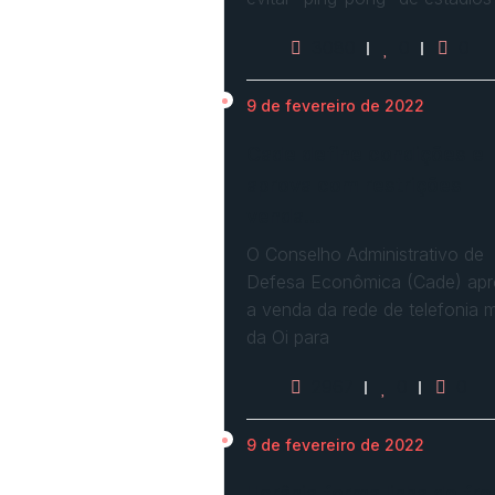
3080
0
0
9 de fevereiro de 2022
Cade define condições e
aprova com restrições
venda…
O Conselho Administrativo de
Defesa Econômica (Cade) ap
a venda da rede de telefonia 
da Oi para
2967
0
0
9 de fevereiro de 2022
Ucrânia forma linha de fre