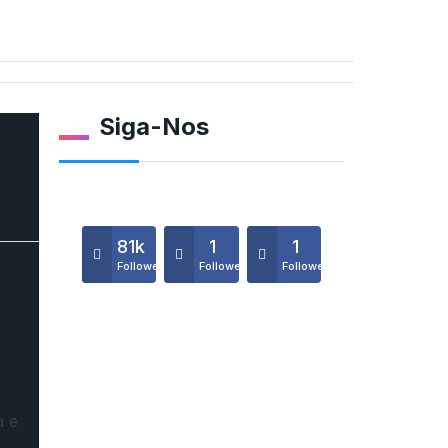
Siga-Nos
81k
1
1
Followers
Followers
Followers
o…
a e