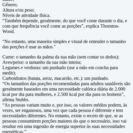
Gênero;
Altura e/ou peso;
Níveis de atividade física.
“Também depende, geralmente, do que você come durante o dia, e
com que frequência você come as porções”, explica Thornton-
Wood.
“No entanto, uma maneira simples e visual de entender o tamanho
das porções é usar as mãos."
Carne: o tamanho da palma da sua mão (sem contar os dedos);
Aves/peixe: o tamanho da sua mão inteira;
Legumes e verduras: um punhado (use a mão em concha para
medir);
Carboidratos (batata, arroz, macarrão, etc.): um punhado.
“Os tamanhos das porções recomendadas para adultos saudáveis ​​​​são
geralmente baseados em uma necessidade calórica diária de 2.000
kcal por dia para mulheres, e 2.500 kcal por dia para os homens”,
afirma Stubbs.
“As pessoas variam muito e, por isso, os valores médios podem, às
vezes, ser enganosos, uma vez que cada pessoa é diferente e tem
necessidades diferentes. No entanto, existe o receio de que, se as
pessoas consumirem porções maiores do que o necessário, isso vai
resultar em uma ingestão de energia superior às suas necessidades
energéticas.”