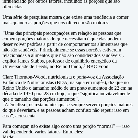
influenciado por outros fatores, incluindo as porções que são
oferecidas.
Uma série de pesquisas mostra que existe uma tendência a comer
mais quando as porções que nos oferecem são maiores.
“Uma das principais preocupações em relação às pessoas que
comem porções maiores do que necessitam é que elas podem
desenvolver padrões a partir de comportamentos alimentares que
não são saudáveis. Principalmente se essas porções estiverem
relacionadas a alimentos que não são considerados saudáveis”,
explica James Stubbs, professor de equilíbrio energético da
Universidade de Leeds, no Reino Unido, à BBC Food.
Clare Thornton-Wood, nutricionista e porta-voz da Associação
Britânica de Nutricionistas (BDA, na sigla em inglês), diz que no
Reino Unido o tamanho médio de um prato aumentou de 22 cm na
década de 1970 para 28 cm hoje, o que "significa inevitavelmente
que o tamanho das porções aumentou”.
“Além disso, os restaurantes quase sempre servem porções maiores
do que deveriam, e as pessoas acham confuso não repetir isso em
casa”, acrescenta.
Para começar, não existe algo como uma porção “normal” — isso
vai depender de vários fatores. Entre eles:
Idade;