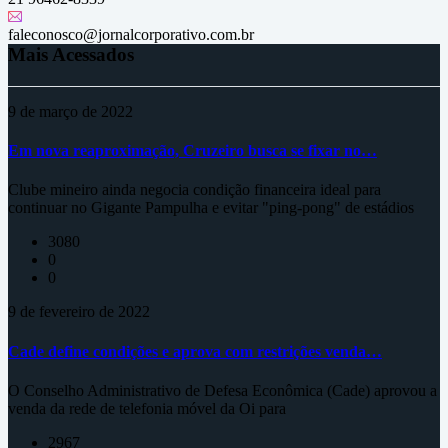
faleconosco@jornalcorporativo.com.br
Mais Acessados
9 de março de 2022
Em nova reaproximação, Cruzeiro busca se fixar no…
Clube mineiro ainda negocia condição financeira ideal para
continuar no Gigante Pampulha e evitar "ping-pong" de estádios
3080
0
0
9 de fevereiro de 2022
Cade define condições e aprova com restrições venda…
O Conselho Administrativo de Defesa Econômica (Cade) aprovou a
venda da rede de telefonia móvel da Oi para
2967