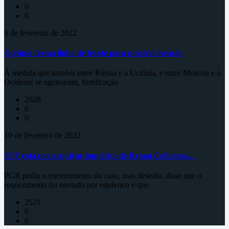
0
0
9 de fevereiro de 2022
Ucrânia forma linha de frente para possível invasão
À medida que tensões entre Rússia e a Ucrânia, e entre Moscou e o
Ocidente se agravaram, fortificação
2628
0
0
10 de fevereiro de 2022
STF vota por arquivar inquérito de Renan Calheiros…
PGR pediu o encerramento do caso, mas desistiu, disse que o
requerimento foi enviado por equívoco e que
2521
0
0