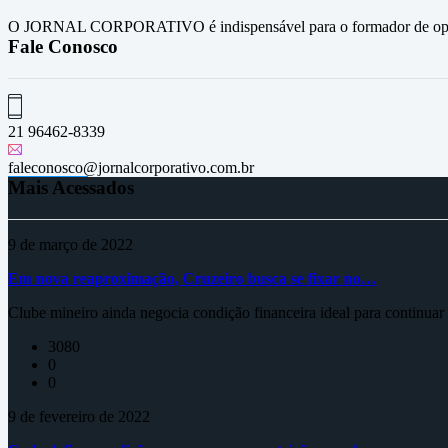
O JORNAL CORPORATIVO é indispensável para o formador de opini
Fale Conosco
21 96462-8339
faleconosco@jornalcorporativo.com.br
Mais Acessados
9 de março de 2022
Em nova reaproximação, Cruzeiro busca se fixar no…
Clube mineiro ainda negocia condição financeira ideal para continua
3080
0
0
9 de fevereiro de 2022