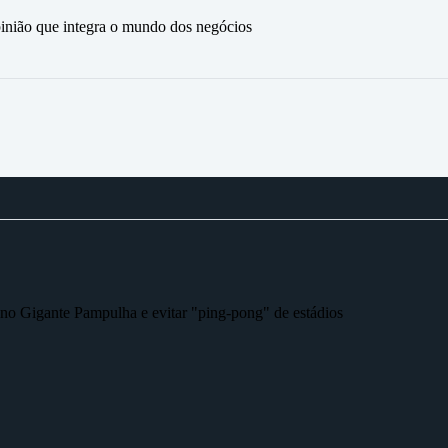
ão que integra o mundo dos negócios
r no Gigante Pampulha e evitar "ping-pong" de estádios