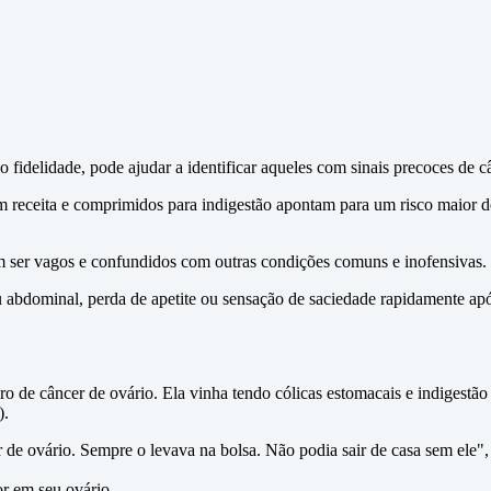
fidelidade, pode ajudar a identificar aqueles com sinais precoces de c
m receita e comprimidos para indigestão apontam para um risco maior d
m ser vagos e confundidos com outras condições comuns e inofensivas.
u abdominal, perda de apetite ou sensação de saciedade rapidamente apó
o de câncer de ovário. Ela vinha tendo cólicas estomacais e indigestã
).
r de ovário. Sempre o levava na bolsa. Não podia sair de casa sem el
r em seu ovário.