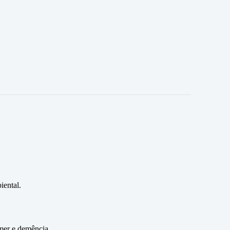
iental.
imer e demência.