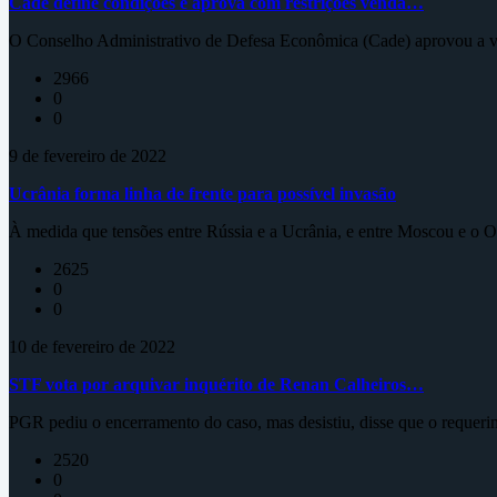
Cade define condições e aprova com restrições venda…
O Conselho Administrativo de Defesa Econômica (Cade) aprovou a ve
2966
0
0
9 de fevereiro de 2022
Ucrânia forma linha de frente para possível invasão
À medida que tensões entre Rússia e a Ucrânia, e entre Moscou e o Oc
2625
0
0
10 de fevereiro de 2022
STF vota por arquivar inquérito de Renan Calheiros…
PGR pediu o encerramento do caso, mas desistiu, disse que o requeri
2520
0