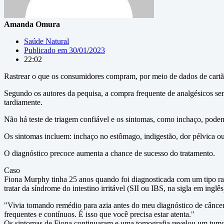
Amanda Omura
Saúde Natural
Publicado em
30/01/2023
22:02
Rastrear o que os consumidores compram, por meio de dados de cartão 
Segundo os autores da pequisa, a compra frequente de analgésicos se
tardiamente.
Não há teste de triagem confiável e os sintomas, como inchaço, pode
Os sintomas incluem: inchaço no estômago, indigestão, dor pélvica o
O diagnóstico precoce aumenta a chance de sucesso do tratamento.
Caso
Fiona Murphy tinha 25 anos quando foi diagnosticada com um tipo rar
tratar da síndrome do intestino irritável (SII ou IBS, na sigla em inglês
"Vivia tomando remédio para azia antes do meu diagnóstico de cânce
frequentes e contínuos. É isso que você precisa estar atenta."
Os sintomas de Fiona continuaram e uma tomografia revelou um tumo