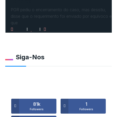
Calheiros…
PGR pediu o encerramento do caso, mas desistiu,
disse que o requerimento foi enviado por equívoco e
que
2517
0
0
Siga-Nos
81k
1
Followers
Followers