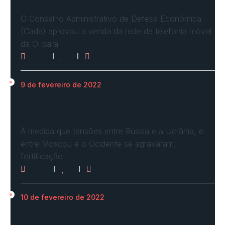
restrições venda…
O Conselho Administrativo de Defesa Econômica
(Cade) aprovou a venda da rede de telefonia móvel
da Oi para
2961
0
0
9 de fevereiro de 2022
Ucrânia forma linha de frente para possível
invasão
À medida que tensões entre Rússia e a Ucrânia, e
entre Moscou e o Ocidente se agravaram,
fortificação
2624
0
0
10 de fevereiro de 2022
STF vota por arquivar inquérito de Renan