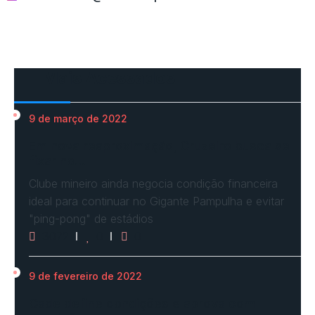
Mais Acessados
9 de março de 2022
Em nova reaproximação, Cruzeiro busca se
fixar no…
Clube mineiro ainda negocia condição financeira
ideal para continuar no Gigante Pampulha e evitar
"ping-pong" de estádios
3072
0
0
9 de fevereiro de 2022
Cade define condições e aprova com