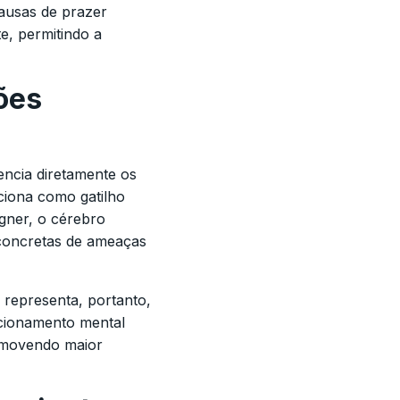
pausas de prazer
, permitindo a
ões
ncia diretamente os
nciona como gatilho
gner, o cérebro
 concretas de ameaças
 representa, portanto,
icionamento mental
romovendo maior