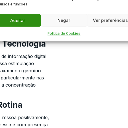
ade e estabelecer
ursos e funções.
áticas ajudam a
o de cortisol,
Aceitar
Negar
Ver preferências
vados prolongados
Política de Cookies
 Tecnologia
de informação digital
ssa estimulação
elaxamento genuíno.
 particularmente nas
o a concentração
Rotina
 ressoa positivamente,
pressa e com presença