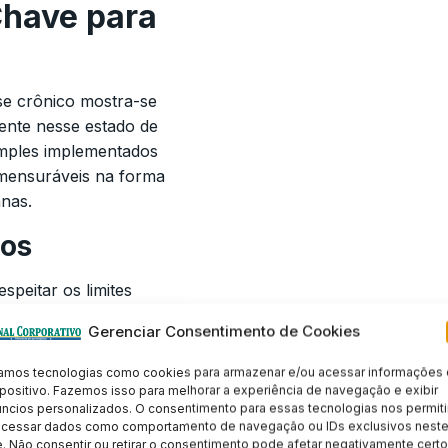
have para
sse crônico mostra-se
ente nesse estado de
simples implementados
e mensuráveis na forma
nas.
cos
speitar os limites
ciedade contemporânea
Gerenciar Consentimento de Cookies
biologia evolutiva.
minar pausas de
amos tecnologias como cookies para armazenar e/ou acessar informações
o perigo iminente e
positivo. Fazemos isso para melhorar a experiência de navegação e exibir
ncios personalizados. O consentimento para essas tecnologias nos permiti
ocessar dados como comportamento de navegação ou IDs exclusivos nest
e. Não consentir ou retirar o consentimento pode afetar negativamente cert