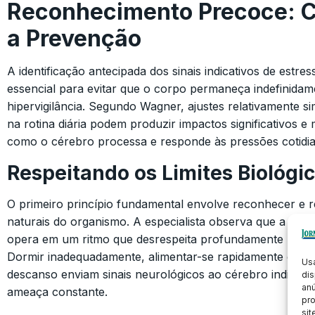
Reconhecimento Precoce: C
a Prevenção
A identificação antecipada dos sinais indicativos de estre
essencial para evitar que o corpo permaneça indefinidam
hipervigilância. Segundo Wagner, ajustes relativamente 
na rotina diária podem produzir impactos significativos 
como o cérebro processa e responde às pressões cotidia
Respeitando os Limites Biológi
O primeiro princípio fundamental envolve reconhecer e re
naturais do organismo. A especialista observa que a so
opera em um ritmo que desrespeita profundamente nossa 
Dormir inadequadamente, alimentar-se rapidamente e eli
Us
descanso enviam sinais neurológicos ao cérebro indicand
dis
anú
ameaça constante.
pr
sit