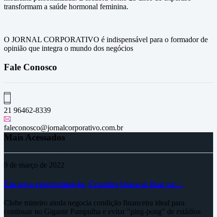
transformam a saúde hormonal feminina.
O JORNAL CORPORATIVO é indispensável para o formador de
opinião que integra o mundo dos negócios
Fale Conosco
21 96462-8339
faleconosco@jornalcorporativo.com.br
Mais Acessados
9 de março de 2022
Em nova reaproximação, Cruzeiro busca se fixar no…
Clube mineiro ainda negocia condição financeira ideal para
continuar no Gigante Pampulha e evitar "ping-pong" de estádios