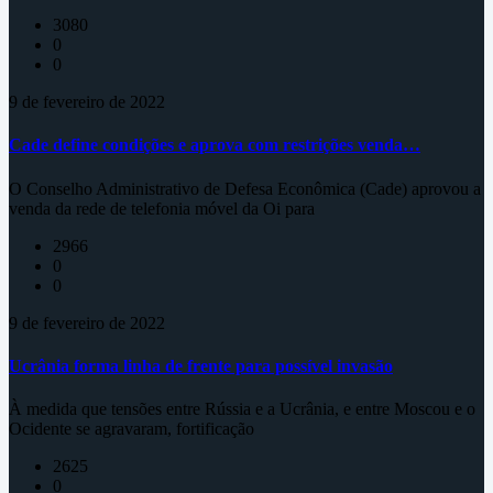
3080
0
0
9 de fevereiro de 2022
Cade define condições e aprova com restrições venda…
O Conselho Administrativo de Defesa Econômica (Cade) aprovou a
venda da rede de telefonia móvel da Oi para
2966
0
0
9 de fevereiro de 2022
Ucrânia forma linha de frente para possível invasão
À medida que tensões entre Rússia e a Ucrânia, e entre Moscou e o
Ocidente se agravaram, fortificação
2625
0