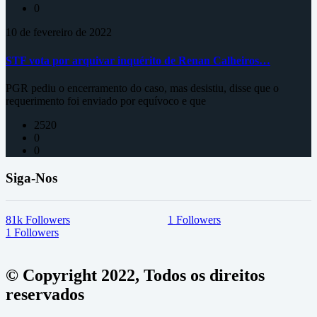
0
10 de fevereiro de 2022
STF vota por arquivar inquérito de Renan Calheiros…
PGR pediu o encerramento do caso, mas desistiu, disse que o
requerimento foi enviado por equívoco e que
2520
0
0
Siga-Nos
81k
Followers
1
Followers
1
Followers
© Copyright 2022, Todos os direitos
reservados