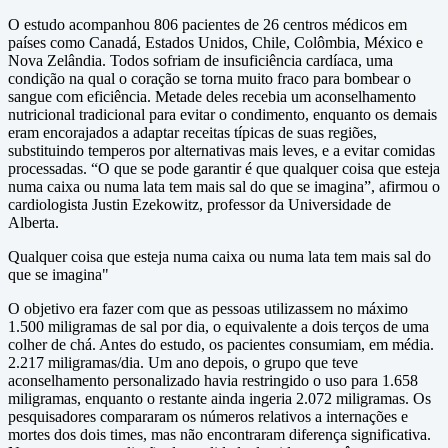
O estudo acompanhou 806 pacientes de 26 centros médicos em
países como Canadá, Estados Unidos, Chile, Colômbia, México e
Nova Zelândia. Todos sofriam de insuficiência cardíaca, uma
condição na qual o coração se torna muito fraco para bombear o
sangue com eficiência. Metade deles recebia um aconselhamento
nutricional tradicional para evitar o condimento, enquanto os demais
eram encorajados a adaptar receitas típicas de suas regiões,
substituindo temperos por alternativas mais leves, e a evitar comidas
processadas. “O que se pode garantir é que qualquer coisa que esteja
numa caixa ou numa lata tem mais sal do que se imagina”, afirmou o
cardiologista Justin Ezekowitz, professor da Universidade de
Alberta.
Qualquer coisa que esteja numa caixa ou numa lata tem mais sal do
que se imagina"
O objetivo era fazer com que as pessoas utilizassem no máximo
1.500 miligramas de sal por dia, o equivalente a dois terços de uma
colher de chá. Antes do estudo, os pacientes consumiam, em média.
2.217 miligramas/dia. Um ano depois, o grupo que teve
aconselhamento personalizado havia restringido o uso para 1.658
miligramas, enquanto o restante ainda ingeria 2.072 miligramas. Os
pesquisadores compararam os números relativos a internações e
mortes dos dois times, mas não encontraram diferença significativa.