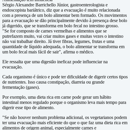
Sérgio Alexandre Barrichello Júnior, gastroenterologista e
endoscopista bariátrico, diz que a evacuação é muito relacionada
com a presença de um bolo alimentar bem formado. Os movimentos
para a evacuação se dão principalmente devido à presença dese bolo
já digerido, que se transforma em bolo fecal no intestino grosso.
"Se for composto de carnes vermelhas e alimentos que se
putrefazem muito, vai criar muitos gases e muitas vezes o intestino
não vai trabalhar direito. Já tiver fibras, legumes, frutas e uma
quantidade de líquido adequada, o bolo alimentar se transforma em
um bolo fecal mais fácil de sair", afirma o médico.
Ele ressalta que uma digestão ineficaz pode influenciar na
evacuação.
Cada organismo é único e pode ter dificuldade de digerir certos tipos
de nutrientes. Isso causa constipação, diarreia ou grande
fermentação (gases).
Por exemplo, uma dieta rica em carne pode gerar um hábito
intestinal menos regulado porque o organismo leva mais tempo para
digerir esse tipo de alimento.
"Se não houver nenhum problema adicional, os vegetarianos podem
ter uma evacuação mais eficiente do que o que faz uma dieta rica em
alimentos de origem animal, especialmente carnes e