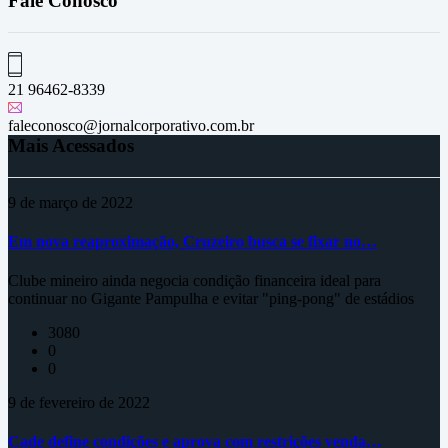
Fale Conosco
21 96462-8339
faleconosco@jornalcorporativo.com.br
Mais Acessados
9 de março de 2022
Em nova reaproximação, Cruzeiro busca se fixar no…
Clube mineiro ainda negocia condição financeira ideal para
continuar no Gigante Pampulha e evitar "ping-pong" de estádios
3080
0
0
9 de fevereiro de 2022
Cade define condições e aprova com restrições venda…