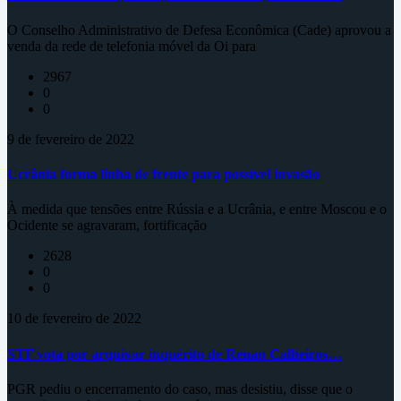
O Conselho Administrativo de Defesa Econômica (Cade) aprovou a
venda da rede de telefonia móvel da Oi para
2967
0
0
9 de fevereiro de 2022
Ucrânia forma linha de frente para possível invasão
À medida que tensões entre Rússia e a Ucrânia, e entre Moscou e o
Ocidente se agravaram, fortificação
2628
0
0
10 de fevereiro de 2022
STF vota por arquivar inquérito de Renan Calheiros…
PGR pediu o encerramento do caso, mas desistiu, disse que o