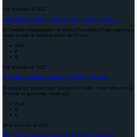
9 de fevereiro de 2022
Cade define condições e aprova com restrições venda…
O Conselho Administrativo de Defesa Econômica (Cade) aprovou a
venda da rede de telefonia móvel da Oi para
2966
0
0
9 de fevereiro de 2022
Ucrânia forma linha de frente para possível invasão
À medida que tensões entre Rússia e a Ucrânia, e entre Moscou e o
Ocidente se agravaram, fortificação
2626
0
0
10 de fevereiro de 2022
STF vota por arquivar inquérito de Renan Calheiros…