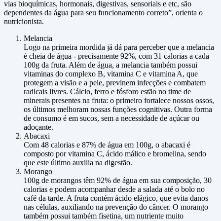
vias bioquímicas, hormonais, digestivas, sensoriais e etc, são
dependentes da água para seu funcionamento correto”, orienta o
nutricionista.
Melancia
Logo na primeira mordida já dá para perceber que a melancia
é cheia de água - precisamente 92%, com 31 calorias a cada
100g da fruta. Além de água, a melancia também possui
vitaminas do complexo B, vitamina C e vitamina A, que
protegem a visão e a pele, previnem infecções e combatem
radicais livres. Cálcio, ferro e fósforo estão no time de
minerais presentes na fruta: o primeiro fortalece nossos ossos,
os últimos melhoram nossas funções cognitivas. Outra forma
de consumo é em sucos, sem a necessidade de açúcar ou
adoçante.
Abacaxi
Com 48 calorias e 87% de água em 100g, o abacaxi é
composto por vitamina C, ácido málico e bromelina, sendo
que este último auxilia na digestão.
Morango
100g de morangos têm 92% de água em sua composição, 30
calorias e podem acompanhar desde a salada até o bolo no
café da tarde. A fruta contém ácido elágico, que evita danos
nas células, auxiliando na prevenção do câncer. O morango
também possui também fisetina, um nutriente muito