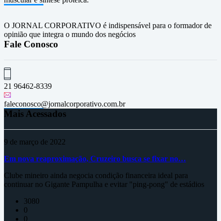
O JORNAL CORPORATIVO é indispensável para o formador de
opinião que integra o mundo dos negócios
Fale Conosco
21 96462-8339
faleconosco@jornalcorporativo.com.br
Mais Acessados
9 de março de 2022
Em nova reaproximação, Cruzeiro busca se fixar no…
Clube mineiro ainda negocia condição financeira ideal para
continuar no Gigante Pampulha e evitar "ping-pong" de estádios
3080
0
0