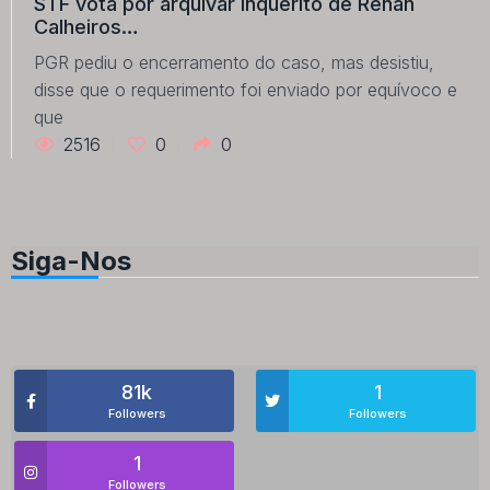
STF vota por arquivar inquérito de Renan
Calheiros…
PGR pediu o encerramento do caso, mas desistiu,
disse que o requerimento foi enviado por equívoco e
que
2516
0
0
Siga-Nos
81k
1
Followers
Followers
1
Followers