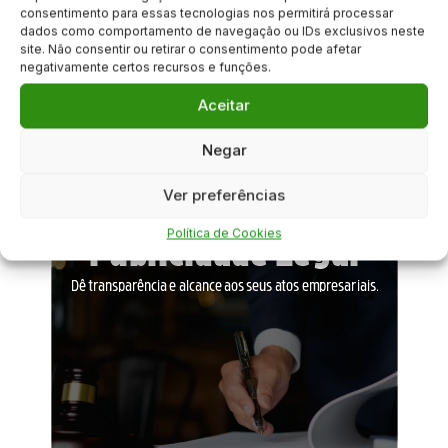
consentimento para essas tecnologias nos permitirá processar
Clique para aceitar os cookies marketing
dados como comportamento de navegação ou IDs exclusivos neste
site. Não consentir ou retirar o consentimento pode afetar
e ativar este conteúdo
negativamente certos recursos e funções.
Aceitar
Negar
Ver preferências
Política de Cookies