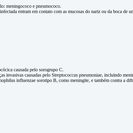
s são: meningococo e pneumococo.
 infectada entram em contato com as mucosas do nariz ou da boca de um 
cócica causada pelo sorogrupo C.
ças invasivas causadas pelo Streptococcus pneumoniae, incluindo menin
ophilus influenzae sorotipo B, como meningite, e também contra a difte