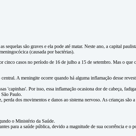
sequelas são graves e ela pode até matar. Neste ano, a capital paulista
 meningocócica (causada por bactérias).
r cinco casos no período de 16 de julho a 15 de setembro. Mas o que ca
entral. A meningite ocorre quando há alguma inflamação desse revesti
 'capinhas'. Por isso, essa inflamação ocasiona dor de cabeça, fadiga,
e São Paulo.
, perda dos movimentos e danos ao sistema nervoso. As crianças são a f
egundo o Ministério da Saúde.
antes para a saúde pública, devido a magnitude de sua ocorrência e o po