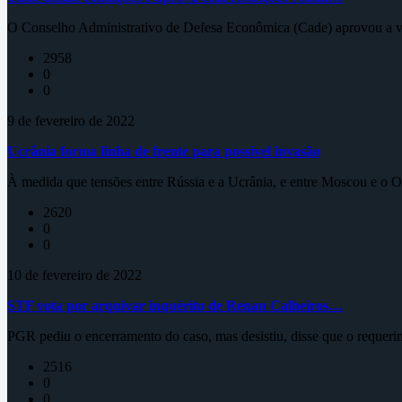
O Conselho Administrativo de Defesa Econômica (Cade) aprovou a ve
2958
0
0
9 de fevereiro de 2022
Ucrânia forma linha de frente para possível invasão
À medida que tensões entre Rússia e a Ucrânia, e entre Moscou e o Oc
2620
0
0
10 de fevereiro de 2022
STF vota por arquivar inquérito de Renan Calheiros…
PGR pediu o encerramento do caso, mas desistiu, disse que o requeri
2516
0
0