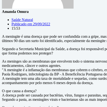
Amanda Omura
Saúde Natural
Publicado em
29/09/2022
15:53
A meningite é uma doença que pode ser confundida com a gripe, mas as 
últimos 90 dias um surto foi identificado, especialmente da meningite
Segundo a Secretaria Municipal da Saúde, a doença foi responsável po
que forma podemos nos proteger?
As meninges são as membranas que envolvem todo o sistema nervoso c
medicamentos, câncer e outros agentes.
"A meningite é a inflamação das membranas que cobrem o cérebro, essas
Paola Rodrigues, infectologista da BP - A Beneficência Portuguesa d
A meningite tem uma alta taxa de mortalidade e sequelas, como surdez
acompanhamento por pelo menos 6 meses depois da doença.
O que causa a doença?
A doença pode ser causada por bactérias, vírus, fungos e parasitas, s
Segundo a pasta, as meningites virais e bacterianas são as mais import