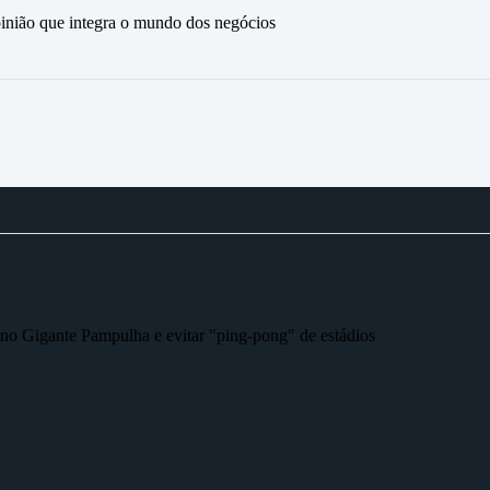
ão que integra o mundo dos negócios
r no Gigante Pampulha e evitar "ping-pong" de estádios