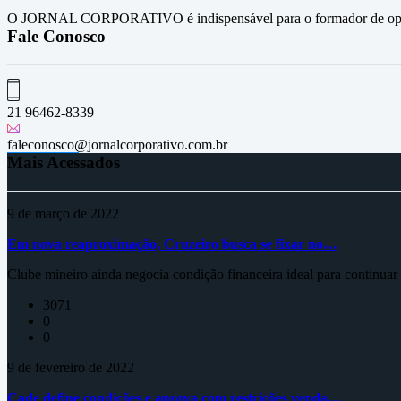
O JORNAL CORPORATIVO é indispensável para o formador de opini
Fale Conosco
21 96462-8339
faleconosco@jornalcorporativo.com.br
Mais Acessados
9 de março de 2022
Em nova reaproximação, Cruzeiro busca se fixar no…
Clube mineiro ainda negocia condição financeira ideal para continua
3071
0
0
9 de fevereiro de 2022
Cade define condições e aprova com restrições venda…