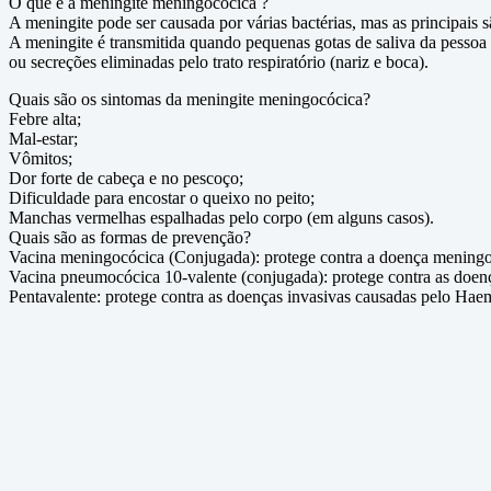
O que é a meningite meningocócica ?
A meningite pode ser causada por várias bactérias, mas as principai
A meningite é transmitida quando pequenas gotas de saliva da pessoa
ou secreções eliminadas pelo trato respiratório (nariz e boca).
Quais são os sintomas da meningite meningocócica?
Febre alta;
Mal-estar;
Vômitos;
Dor forte de cabeça e no pescoço;
Dificuldade para encostar o queixo no peito;
Manchas vermelhas espalhadas pelo corpo (em alguns casos).
Quais são as formas de prevenção?
Vacina meningocócica (Conjugada): protege contra a doença meningo
Vacina pneumocócica 10-valente (conjugada): protege contra as doen
Pentavalente: protege contra as doenças invasivas causadas pelo Haem