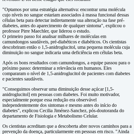
"Optamos por uma estratégia alternativa: encontrar uma molécula
cujo níveis no sangue estariam associados à massa funcional dessas
células beta para detectar indiretamente sua alteração na fase pré-
diabetes, antes do aparecimento de qualquer sintoma", explicou o
professor Pirre Maechler, que liderou o estudo.
O primeiro passo foi analisar milhares de moléculas em
camundongos saudáveis, pré-diabéticos e diabéticos. Os cientistas
descobriram então o 1,5-anidroglucitol, uma pequena molécula cuja
diminuição no sangue indicaria uma deficiência em células beta.
Após os bons resultados com camundongos, a equipe passou para o
próximo passo: determinar a relevância em humanos. Eles
compararam o nível de 1,5-anidroglucitol de pacientes com diabetes
e pacientes saudáveis.
"Conseguimos observar uma diminuição desse açúcar [1,5-
anidroglucitol] em pessoas com diabetes. Foi muito motivador,
especialmente porque essa redução era observável
independentemente dos sintomas e mesmo antes do início do
diabetes", explicou Cecilia Jiménez-Sanchez, pós-doutoranda do
departamento de Fisiologia e Metabolismo Celular.
Os cientistas acreditam que a descoberta abre novos caminhos para a
prevenção da doença, particularmente em pessoas em risco. "Ainda