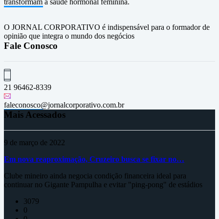
transformam a saúde hormonal feminina.
O JORNAL CORPORATIVO é indispensável para o formador de
opinião que integra o mundo dos negócios
Fale Conosco
21 96462-8339
faleconosco@jornalcorporativo.com.br
Mais Acessados
9 de março de 2022
Em nova reaproximação, Cruzeiro busca se fixar no…
Clube mineiro ainda negocia condição financeira ideal para
continuar no Gigante Pampulha e evitar "ping-pong" de estádios
3079
0
0