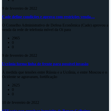
9 de fevereiro de 2022
Cade define condições e aprova com restrições venda…
O Conselho Administrativo de Defesa Econômica (Cade) aprovou a
venda da rede de telefonia móvel da Oi para
2965
0
0
9 de fevereiro de 2022
Ucrânia forma linha de frente para possível invasão
À medida que tensões entre Rússia e a Ucrânia, e entre Moscou e o
Ocidente se agravaram, fortificação
2625
0
0
10 de fevereiro de 2022
STF vota por arquivar inquérito de Renan Calheiros…