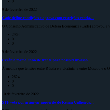
0
9 de fevereiro de 2022
Cade define condições e aprova com restrições venda…
O Conselho Administrativo de Defesa Econômica (Cade) aprovou a ve
2964
0
0
9 de fevereiro de 2022
Ucrânia forma linha de frente para possível invasão
À medida que tensões entre Rússia e a Ucrânia, e entre Moscou e o Oc
2624
0
0
10 de fevereiro de 2022
STF vota por arquivar inquérito de Renan Calheiros…