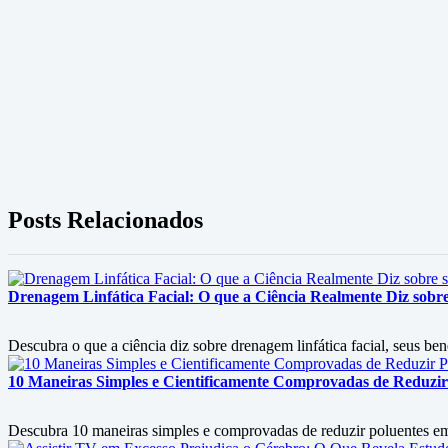
Posts Relacionados
Drenagem Linfática Facial: O que a Ciência Realmente Diz sobre 
Descubra o que a ciência diz sobre drenagem linfática facial, seus ben
10 Maneiras Simples e Cientificamente Comprovadas de Reduzir
Descubra 10 maneiras simples e comprovadas de reduzir poluentes em c