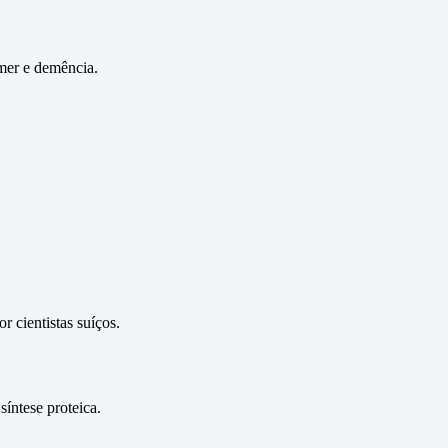
imer e demência.
 cientistas suíços.
íntese proteica.