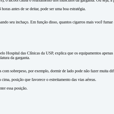
s), o álcool causa o relaxamento dos músculos da garganta. Ou seja, a 
 horas antes de se deitar, pode ser uma boa estratégia.
ausando seu inchaço. Em função disso, quantos cigarros mais você fumar
lo Hospital das Clínicas da USP, explica que os equipamentos apenas fa
latura da garganta.
 com sobrepeso, por exemplo, dormir de lado pode não fazer muita dif
ima, posição que favorece o estreitamento das vias aéreas.
nter essa posição.