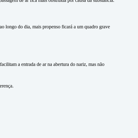
passagem de ar fica mais obstruída por causa da substância.
 ao longo do dia, mais propenso ficará a um quadro grave
cilitam a entrada de ar na abertura do nariz, mas não
erença.