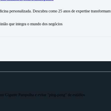
icina personalizada. Descubra como 25 anos de expertise transformam
ão que integra o mundo dos negócios
r no Gigante Pampulha e evitar "ping-pong" de estádios