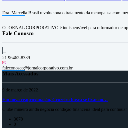
Dra. Marcella Brasil revoluciona o tratamento da menopausa com med
O JORNAL CORPORATIVO é indispensável para o formador de opini
Fale Conosco
21 96462-8339
faleconosco@jornalcorporativo.com.br
Mais Acessados
9 de março de 2022
Em nova reaproximação, Cruzeiro busca se fixar no…
Clube mineiro ainda negocia condição financeira ideal para continua
3078
0