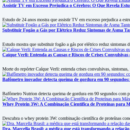
Assistir TV em Excesso Prejudica o Cérebro: O Que Revela Est
Estudo de 24 anos mostra que assistir TV em excesso prejudica a est
Substituir Fogão a Gás por Elétrico Reduz Sintomas de Asma 
Estudo mostra que substituir fogão a gás por elétrico reduz sintomas
Caíque Verli: Entenda as Causas e Riscos de Crises Convulsiva
Morte do repórter Caíque Verli: entenda crises convulsivas, sintomas
Bafômetro inovador detecta queima de gordura em 90 segundos: 
Bafômetro Nutrion detecta queima de gordura em 90 segundos com prec
Whey Protein 3W: A Combinação Científica de Proteínas para
Descubra o whey protein 3W: combinação científica de proteínas conc
Dra. Marcella Brasil: a médica que está transformando a relaç