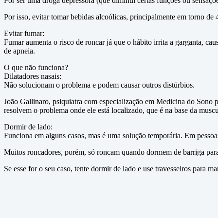
Por ser uma droga depressora (que diminui certas funções ou sensaçõe
Por isso, evitar tomar bebidas alcoólicas, principalmente em torno de 4
Evitar fumar:
Fumar aumenta o risco de roncar já que o hábito irrita a garganta, c
de apneia.
O que não funciona?
Dilatadores nasais:
Não solucionam o problema e podem causar outros distúrbios.
João Gallinaro, psiquiatra com especialização em Medicina do Sono pe
resolvem o problema onde ele está localizado, que é na base da muscu
Dormir de lado:
Funciona em alguns casos, mas é uma solução temporária. Em pessoas
Muitos roncadores, porém, só roncam quando dormem de barriga para c
Se esse for o seu caso, tente dormir de lado e use travesseiros para ma