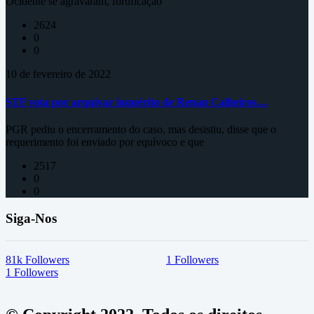
Ocidente se agravaram, fortificação
2624
0
0
10 de fevereiro de 2022
STF vota por arquivar inquérito de Renan Calheiros…
PGR pediu o encerramento do caso, mas desistiu, disse que o
requerimento foi enviado por equívoco e que
2517
0
0
Siga-Nos
81k
Followers
1
Followers
1
Followers