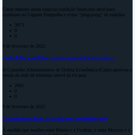
Clube mineiro ainda negocia condição financeira ideal para
continuar no Gigante Pampulha e evitar "ping-pong" de estádios
3073
0
0
9 de fevereiro de 2022
Cade define condições e aprova com restrições venda…
O Conselho Administrativo de Defesa Econômica (Cade) aprovou a
venda da rede de telefonia móvel da Oi para
2961
0
0
9 de fevereiro de 2022
Ucrânia forma linha de frente para possível invasão
À medida que tensões entre Rússia e a Ucrânia, e entre Moscou e o