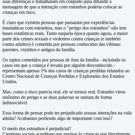
suas diferenças e trabalharam em conjunto para difundir a
mensagem de que a interação com estranhos poderia colocar as
crianças em risco.
É claro que existem pessoas que passaram por experiências
traumáticas com estranhos, mas o "perigo dos estranhos" não tem
bases estatísticas reais. Tanto naquela época quanto agora, a maior
parte dos crimes sexuais e violentos contra crianças (e também
contra adultos) é cometida por pessoas conhecidas das vítimas:
parentes, vizinhos e amigos da família.
Os raptos cometidos por pessoas de fora da família - incluindo os
casos em que a criança é levada por alguém desconhecido -
representam apenas 1% dos casos de crianças perdidas relatados ao
Centro Nacional de Crianças Perdidas e Exploradas dos Estados
Unidos.
Mas, como o risco parecia real, ele se tornou real. Estranho virou
sinônimo de perigo e as duas palavras se uniram de forma
indissociável.
Essa forma de pensar pode ter prejudicado nossas interações na vida
adulta? Acabamos perdendo algo de importante com isso?
O medo dos estranhos é prejudicial?
Cientistas sociais acreditam que ensinar às crianças que literalmente