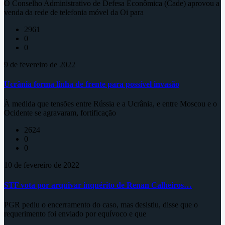
O Conselho Administrativo de Defesa Econômica (Cade) aprovou a
venda da rede de telefonia móvel da Oi para
2961
0
0
9 de fevereiro de 2022
Ucrânia forma linha de frente para possível invasão
À medida que tensões entre Rússia e a Ucrânia, e entre Moscou e o
Ocidente se agravaram, fortificação
2624
0
0
10 de fevereiro de 2022
STF vota por arquivar inquérito de Renan Calheiros…
PGR pediu o encerramento do caso, mas desistiu, disse que o
requerimento foi enviado por equívoco e que