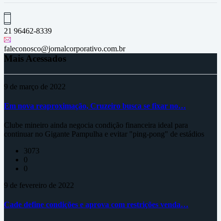
21 96462-8339
faleconosco@jornalcorporativo.com.br
Mais Acessados
9 de março de 2022
Em nova reaproximação, Cruzeiro busca se fixar no…
Clube mineiro ainda negocia condição financeira ideal para
continuar no Gigante Pampulha e evitar "ping-pong" de estádios
3073
0
0
9 de fevereiro de 2022
Cade define condições e aprova com restrições venda…