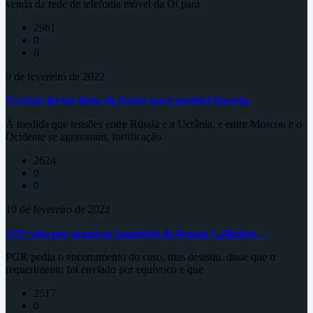
venda da rede de telefonia móvel da Oi para
2961
0
0
9 de fevereiro de 2022
Ucrânia forma linha de frente para possível invasão
À medida que tensões entre Rússia e a Ucrânia, e entre Moscou e o
Ocidente se agravaram, fortificação
2624
0
0
10 de fevereiro de 2022
STF vota por arquivar inquérito de Renan Calheiros…
PGR pediu o encerramento do caso, mas desistiu, disse que o
requerimento foi enviado por equívoco e que
2517
0