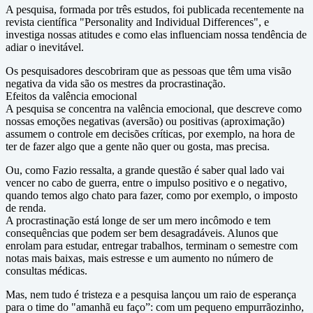
A pesquisa, formada por três estudos, foi publicada recentemente na
revista científica "Personality and Individual Differences", e
investiga nossas atitudes e como elas influenciam nossa tendência de
adiar o inevitável.
Os pesquisadores descobriram que as pessoas que têm uma visão
negativa da vida são os mestres da procrastinação.
Efeitos da valência emocional
A pesquisa se concentra na valência emocional, que descreve como
nossas emoções negativas (aversão) ou positivas (aproximação)
assumem o controle em decisões críticas, por exemplo, na hora de
ter de fazer algo que a gente não quer ou gosta, mas precisa.
Ou, como Fazio ressalta, a grande questão é saber qual lado vai
vencer no cabo de guerra, entre o impulso positivo e o negativo,
quando temos algo chato para fazer, como por exemplo, o imposto
de renda.
A procrastinação está longe de ser um mero incômodo e tem
consequências que podem ser bem desagradáveis. Alunos que
enrolam para estudar, entregar trabalhos, terminam o semestre com
notas mais baixas, mais estresse e um aumento no número de
consultas médicas.
Mas, nem tudo é tristeza e a pesquisa lançou um raio de esperança
para o time do "amanhã eu faço”: com um pequeno empurrãozinho,