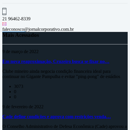
21 96462-8339
faleconosco@jornalcorporativo.com.br
Mais Acessados
9 de março de 2022
Em nova reaproximação, Cruzeiro busca se fixar no…
Clube mineiro ainda negocia condição financeira ideal para
continuar no Gigante Pampulha e evitar "ping-pong" de estádios
3073
0
0
9 de fevereiro de 2022
Cade define condições e aprova com restrições venda…
O Conselho Administrativo de Defesa Econômica (Cade) aprovou a