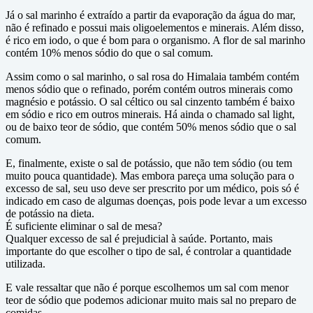
Já o sal marinho é extraído a partir da evaporação da água do mar,
não é refinado e possui mais oligoelementos e minerais. Além disso,
é rico em iodo, o que é bom para o organismo. A flor de sal marinho
contém 10% menos sódio do que o sal comum.
Assim como o sal marinho, o sal rosa do Himalaia também contém
menos sódio que o refinado, porém contém outros minerais como
magnésio e potássio. O sal céltico ou sal cinzento também é baixo
em sódio e rico em outros minerais. Há ainda o chamado sal light,
ou de baixo teor de sódio, que contém 50% menos sódio que o sal
comum.
E, finalmente, existe o sal de potássio, que não tem sódio (ou tem
muito pouca quantidade). Mas embora pareça uma solução para o
excesso de sal, seu uso deve ser prescrito por um médico, pois só é
indicado em caso de algumas doenças, pois pode levar a um excesso
de potássio na dieta.
É suficiente eliminar o sal de mesa?
Qualquer excesso de sal é prejudicial à saúde. Portanto, mais
importante do que escolher o tipo de sal, é controlar a quantidade
utilizada.
E vale ressaltar que não é porque escolhemos um sal com menor
teor de sódio que podemos adicionar muito mais sal no preparo de
comidas.