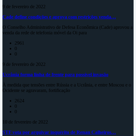
9 de fevereiro de 2022
Cade define condições e aprova com restrições venda…
O Conselho Administrativo de Defesa Econômica (Cade) aprovou a
venda da rede de telefonia móvel da Oi para
2961
0
0
9 de fevereiro de 2022
Ucrânia forma linha de frente para possível invasão
À medida que tensões entre Rússia e a Ucrânia, e entre Moscou e o
Ocidente se agravaram, fortificação
2624
0
0
10 de fevereiro de 2022
STF vota por arquivar inquérito de Renan Calheiros…