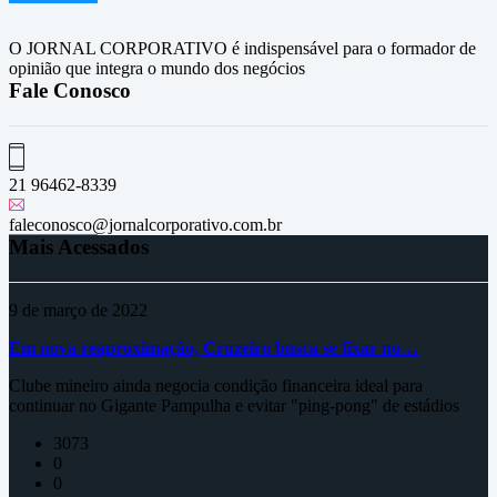
O JORNAL CORPORATIVO é indispensável para o formador de
opinião que integra o mundo dos negócios
Fale Conosco
21 96462-8339
faleconosco@jornalcorporativo.com.br
Mais Acessados
9 de março de 2022
Em nova reaproximação, Cruzeiro busca se fixar no…
Clube mineiro ainda negocia condição financeira ideal para
continuar no Gigante Pampulha e evitar "ping-pong" de estádios
3073
0
0