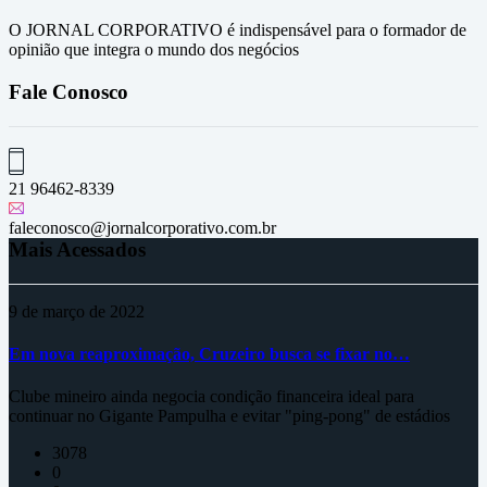
O JORNAL CORPORATIVO é indispensável para o formador de
opinião que integra o mundo dos negócios
Fale Conosco
21 96462-8339
faleconosco@jornalcorporativo.com.br
Mais Acessados
9 de março de 2022
Em nova reaproximação, Cruzeiro busca se fixar no…
Clube mineiro ainda negocia condição financeira ideal para
continuar no Gigante Pampulha e evitar "ping-pong" de estádios
3078
0