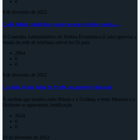
0
9 de fevereiro de 2022
Cade define condições e aprova com restrições venda…
O Conselho Administrativo de Defesa Econômica (Cade) aprovou a
venda da rede de telefonia móvel da Oi para
2964
0
0
9 de fevereiro de 2022
Ucrânia forma linha de frente para possível invasão
À medida que tensões entre Rússia e a Ucrânia, e entre Moscou e o
Ocidente se agravaram, fortificação
2624
0
0
10 de fevereiro de 2022