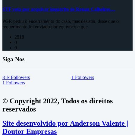
STF vota por arquivar inquérito de Renan Calheiros…
PGR pediu o encerramento do caso, mas desistiu, disse que o
requerimento foi enviado por equívoco e que
2518
0
0
Siga-Nos
81k
Followers
1
Followers
1
Followers
© Copyright 2022, Todos os direitos
reservados
Site desenvolvido por Anderson Valente |
Doutor Empresas