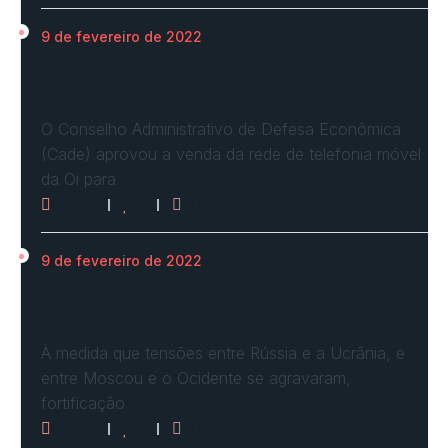
9 de fevereiro de 2022
Cade define condições e aprova com
restrições venda…
O Conselho Administrativo de Defesa Econômica
(Cade) aprovou a venda da rede de telefonia móvel
da Oi para
2958
0
0
9 de fevereiro de 2022
Ucrânia forma linha de frente para possível
invasão
À medida que tensões entre Rússia e a Ucrânia, e
entre Moscou e o Ocidente se agravaram,
fortificação
2620
0
0