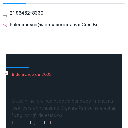
21 96462-8339
Faleconosco@jornalcorporativo.com.br
Mais Acessados
9 de março de 2022
Em nova reaproximação, Cruzeiro busca se
fixar no…
Clube mineiro ainda negocia condição financeira
ideal para continuar no Gigante Pampulha e evitar
"ping-pong" de estádios
3071
0
0