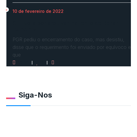
10 de fevereiro de 2022
STF vota por arquivar inquérito de Renan
Calheiros…
PGR pediu o encerramento do caso, mas desistiu,
disse que o requerimento foi enviado por equívoco e
que
2516
0
0
Siga-Nos