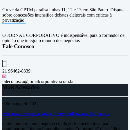
Greve da CPTM paralisa linhas 11, 12 e 13 em São Paulo. Disputa
sobre concessões intensifica debates eleitorais com críticas à
privatização.
O JORNAL CORPORATIVO é indispensável para o formador de
opinião que integra o mundo dos negócios
Fale Conosco
21 96462-8339
faleconosco@jornalcorporativo.com.br
Mais Acessados
9 de março de 2022
Em nova reaproximação, Cruzeiro busca se fixar no…
Clube mineiro ainda negocia condição financeira ideal para
continuar no Gigante Pampulha e evitar "ping-pong" de estádios