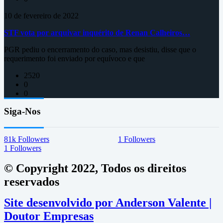
10 de fevereiro de 2022
STF vota por arquivar inquérito de Renan Calheiros…
PGR pediu o encerramento do caso, mas desistiu, disse que o
requerimento foi enviado por equívoco e que
2520
0
0
Siga-Nos
81k
Followers
1
Followers
1
Followers
© Copyright 2022, Todos os direitos
reservados
Site desenvolvido por Anderson Valente |
Doutor Empresas