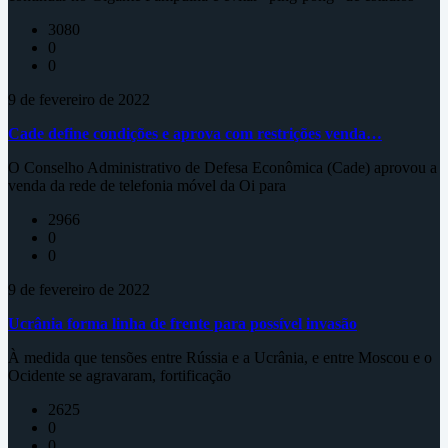
3080
0
0
9 de fevereiro de 2022
Cade define condições e aprova com restrições venda…
O Conselho Administrativo de Defesa Econômica (Cade) aprovou a
venda da rede de telefonia móvel da Oi para
2966
0
0
9 de fevereiro de 2022
Ucrânia forma linha de frente para possível invasão
À medida que tensões entre Rússia e a Ucrânia, e entre Moscou e o
Ocidente se agravaram, fortificação
2625
0
0