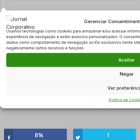
10 de fevereiro de 2022
Gerenciar Consentiment
STF vota por arquivar inquérito de Renan
Calheiros…
Usamos tecnologias como cookies para armazenar e/ou acessar informa
experiência de navegação e exibir anúncios personalizados. O consenti
PGR pediu o encerramento do caso, mas desistiu,
dados como comportamento de navegação ou IDs exclusivos neste site. 
negativamente certos recursos e funções.
disse que o requerimento foi enviado por equívoco e
que
Aceitar
2517
0
0
Negar
Ver preferênc
Siga-Nos
Política de Cook
81k
1