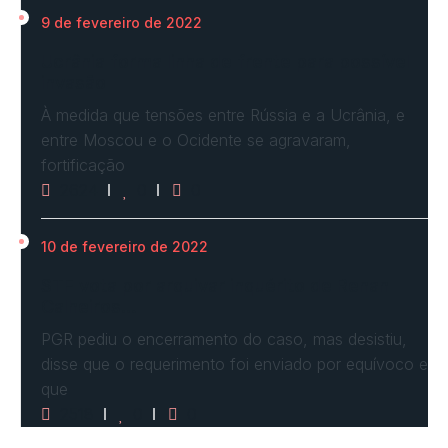
9 de fevereiro de 2022
Ucrânia forma linha de frente para possível
invasão
À medida que tensões entre Rússia e a Ucrânia, e
entre Moscou e o Ocidente se agravaram,
fortificação
2624
0
0
10 de fevereiro de 2022
STF vota por arquivar inquérito de Renan
Calheiros…
PGR pediu o encerramento do caso, mas desistiu,
disse que o requerimento foi enviado por equívoco e
que
2518
0
0