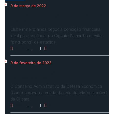
9 de março de 2022
Em nova reaproximação, Cruzeiro busca se
fixar no…
Clube mineiro ainda negocia condição financeira
ideal para continuar no Gigante Pampulha e evitar
"ping-pong" de estádios
3078
0
0
9 de fevereiro de 2022
Cade define condições e aprova com
restrições venda…
O Conselho Administrativo de Defesa Econômica
(Cade) aprovou a venda da rede de telefonia móvel
da Oi para
2963
0
0