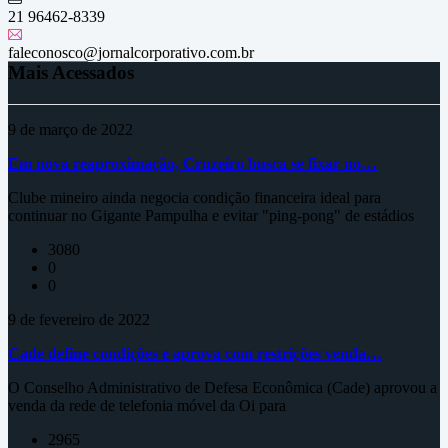
21 96462-8339
faleconosco@jornalcorporativo.com.br
Mais Acessados
9 de março de 2022
Em nova reaproximação, Cruzeiro busca se fixar no…
Clube mineiro ainda negocia condição financeira ideal para
continuar no Gigante Pampulha e evitar "ping-pong" de estádios
3080
0
0
9 de fevereiro de 2022
Cade define condições e aprova com restrições venda…
O Conselho Administrativo de Defesa Econômica (Cade) aprovou a
venda da rede de telefonia móvel da Oi para
2965