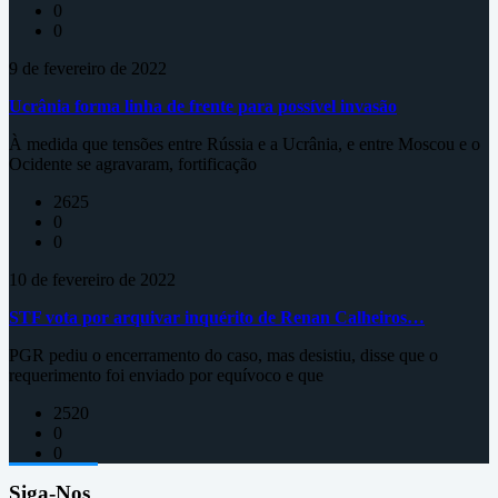
0
0
9 de fevereiro de 2022
Ucrânia forma linha de frente para possível invasão
À medida que tensões entre Rússia e a Ucrânia, e entre Moscou e o
Ocidente se agravaram, fortificação
2625
0
0
10 de fevereiro de 2022
STF vota por arquivar inquérito de Renan Calheiros…
PGR pediu o encerramento do caso, mas desistiu, disse que o
requerimento foi enviado por equívoco e que
2520
0
0
Siga-Nos