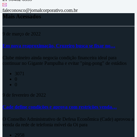
faleconosco@jornalcorporativo.com.br
Mais Acessados
9 de março de 2022
Em nova reaproximação, Cruzeiro busca se fixar no…
Clube mineiro ainda negocia condição financeira ideal para
continuar no Gigante Pampulha e evitar "ping-pong" de estádios
3071
0
0
9 de fevereiro de 2022
Cade define condições e aprova com restrições venda…
O Conselho Administrativo de Defesa Econômica (Cade) aprovou a
venda da rede de telefonia móvel da Oi para
2958