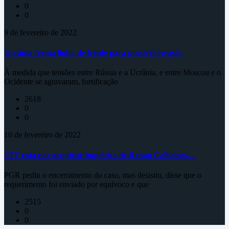
0
0
9 de fevereiro de 2022
Ucrânia forma linha de frente para possível invasão
À medida que tensões entre Rússia e a Ucrânia, e entre Moscou e o
Ocidente se agravaram, fortificação
2618
0
0
10 de fevereiro de 2022
STF vota por arquivar inquérito de Renan Calheiros…
PGR pediu o encerramento do caso, mas desistiu, disse que o
requerimento foi enviado por equívoco e que
2515
0
0