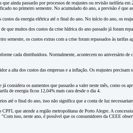
 que ainda passarão por processos de reajustes ou revisão tarifária e
ficado no primeiro semestre. No acumulado do ano, a previsão é que as
 custos da energia elétrica até o final do ano. No início do ano, os rea
de que muitos dos custos da crise hídrica do ano passado já foram rep
ro semestre, os custos extras com a crise foram repassados às tarifas a
onforme cada distribuidora. Normalmente, acontecem no aniversário de 
idor a alta dos custos das empresas e a inflação. Os reajustes precisam 
e já considera os aumentos que passarão a valer neste mês, como os apr
tarifa de energia ficou 12,04% mais cara desde o dia 4.
ios até o final do ano, isso não significa que a conta de luz necessaria
CPFL que atende a região metropolitana de Porto Alegre. A concessioná
o. "Com isso, neste ano, é possível que os consumidores da CEEE obser