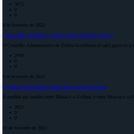
3071
0
0
9 de fevereiro de 2022
Cade define condições e aprova com restrições venda…
O Conselho Administrativo de Defesa Econômica (Cade) aprovou a ve
2959
0
0
9 de fevereiro de 2022
Ucrânia forma linha de frente para possível invasão
À medida que tensões entre Rússia e a Ucrânia, e entre Moscou e o Oc
2621
0
0
10 de fevereiro de 2022