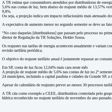
A TR estima que consumidores atendidos por distribuidoras de energia
5,6% nas contas de luz, bem abaixo do reajuste médio de 13,57% veri
9,8%.
Ou seja, a projeção indica um impacto inflacionário mais atenuado dos
A expectativa de aumento menor no segundo semestre se deve ao fato 
“No caso daquelas [distribuidoras] que passam pelo processo no primei
diretor de Regulação da TR Soluções, Helder Sousa.
Os reajustes nas tarifas de energia acontecem anualmente e variam c
revisão tarifária periódica.
O objetivo do reajuste tarifário anual é justamente repassar ao consum
Em SP, conta de luz ficou 12,04% mais cara neste mês
A projeção de reajuste médio de 5,6% nas contas de luz no 2º semestr
24 municípios, incluindo a capital paulista e cidades da Grande SP, a 
Apesar do calendário de reajustes prever ao menos 30 processos tarifár
A TR cita como exemplo a CEEE, distribuidora controlada pelo grupo 
hídrica reconhecido no reajuste tarifário de novembro do ano passad