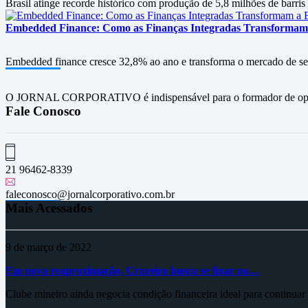
Brasil atinge recorde histórico com produção de 5,8 milhões de barris
Embedded Finance: Como as Finanças Integradas Transformam
Embedded finance cresce 32,8% ao ano e transforma o mercado de serv
O JORNAL CORPORATIVO é indispensável para o formador de opini
Fale Conosco
21 96462-8339
faleconosco@jornalcorporativo.com.br
Mais Acessados
9 de março de 2022
Em nova reaproximação, Cruzeiro busca se fixar no…
Clube mineiro ainda negocia condição financeira ideal para continua