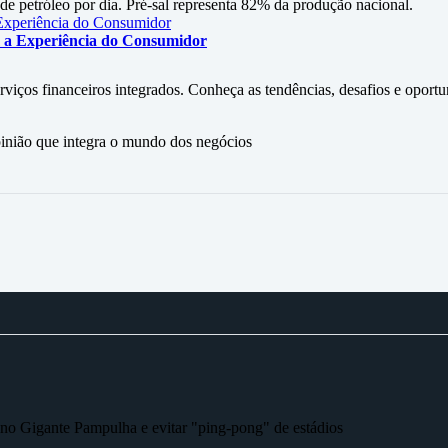
 de petróleo por dia. Pré-sal representa 82% da produção nacional.
 a Experiência do Consumidor
iços financeiros integrados. Conheça as tendências, desafios e oportu
ão que integra o mundo dos negócios
r no Gigante Pampulha e evitar "ping-pong" de estádios