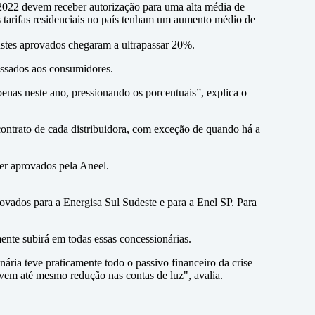
m 2022 devem receber autorização para uma alta média de
 tarifas residenciais no país tenham um aumento médio de
justes aprovados chegaram a ultrapassar 20%.
assados aos consumidores.
penas neste ano, pressionando os porcentuais”, explica o
contrato de cada distribuidora, com exceção de quando há a
ser aprovados pela Aneel.
ovados para a Energisa Sul Sudeste e para a Enel SP. Para
mente subirá em todas essas concessionárias.
ria teve praticamente todo o passivo financeiro da crise
vem até mesmo redução nas contas de luz", avalia.