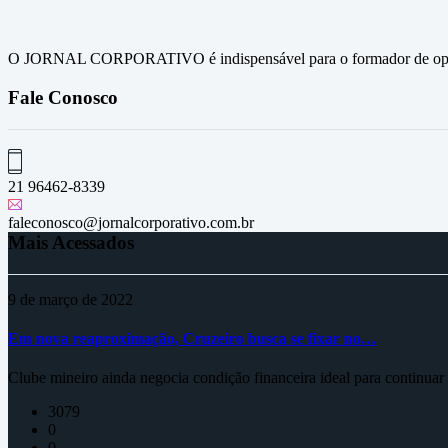
O JORNAL CORPORATIVO é indispensável para o formador de opini
Fale Conosco
21 96462-8339
faleconosco@jornalcorporativo.com.br
Mais Acessados
9 de março de 2022
Em nova reaproximação, Cruzeiro busca se fixar no…
Clube mineiro ainda negocia condição financeira ideal para continua
3079
0
0