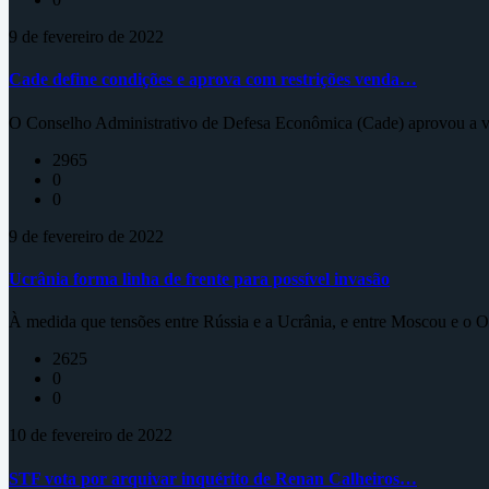
9 de fevereiro de 2022
Cade define condições e aprova com restrições venda…
O Conselho Administrativo de Defesa Econômica (Cade) aprovou a ve
2965
0
0
9 de fevereiro de 2022
Ucrânia forma linha de frente para possível invasão
À medida que tensões entre Rússia e a Ucrânia, e entre Moscou e o Oc
2625
0
0
10 de fevereiro de 2022
STF vota por arquivar inquérito de Renan Calheiros…