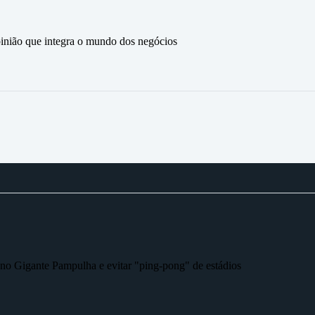
ão que integra o mundo dos negócios
r no Gigante Pampulha e evitar "ping-pong" de estádios