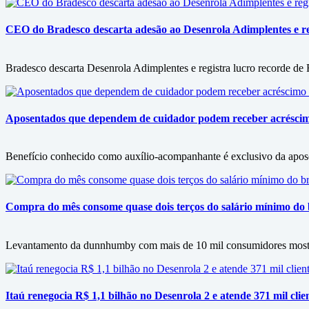
CEO do Bradesco descarta adesão ao Desenrola Adimplentes e reg
Bradesco descarta Desenrola Adimplentes e registra lucro recorde de
Aposentados que dependem de cuidador podem receber acrésci
Benefício conhecido como auxílio-acompanhante é exclusivo da apos
Compra do mês consome quase dois terços do salário mínimo do b
Levantamento da dunnhumby com mais de 10 mil consumidores mostra f
Itaú renegocia R$ 1,1 bilhão no Desenrola 2 e atende 371 mil clie