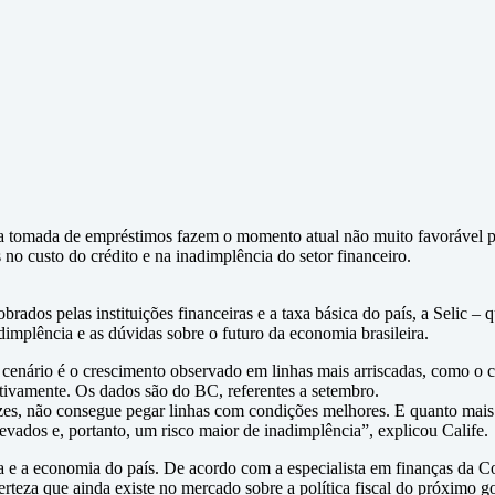
a a tomada de empréstimos fazem o momento atual não muito favorável 
 no custo do crédito e na inadimplência do setor financeiro.
cobrados pelas instituições financeiras e a taxa básica do país, a Selic
mplência e as dúvidas sobre o futuro da economia brasileira.
enário é o crescimento observado em linhas mais arriscadas, como o ch
tivamente. Os dados são do BC, referentes a setembro.
ezes, não consegue pegar linhas com condições melhores. E quanto mais
evados e, portanto, um risco maior de inadimplência”, explicou Calife.
ítica e a economia do país. De acordo com a especialista em finanças d
teza que ainda existe no mercado sobre a política fiscal do próximo g