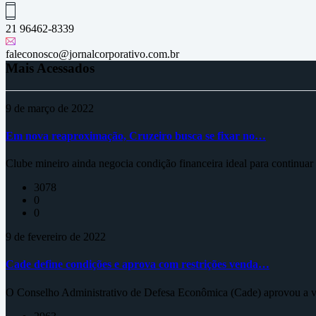
21 96462-8339
faleconosco@jornalcorporativo.com.br
Mais Acessados
9 de março de 2022
Em nova reaproximação, Cruzeiro busca se fixar no…
Clube mineiro ainda negocia condição financeira ideal para continua
3078
0
0
9 de fevereiro de 2022
Cade define condições e aprova com restrições venda…
O Conselho Administrativo de Defesa Econômica (Cade) aprovou a ve