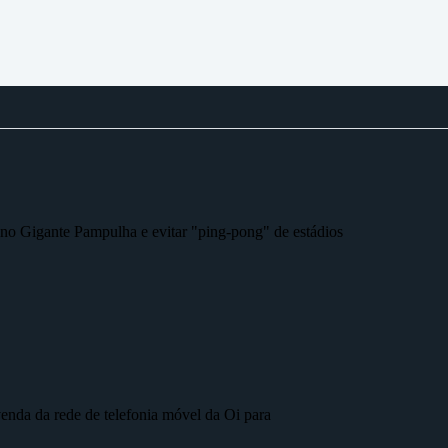
r no Gigante Pampulha e evitar "ping-pong" de estádios
nda da rede de telefonia móvel da Oi para