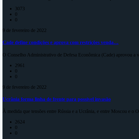
3073
0
0
9 de fevereiro de 2022
Cade define condições e aprova com restrições venda…
O Conselho Administrativo de Defesa Econômica (Cade) aprovou a ve
2961
0
0
9 de fevereiro de 2022
Ucrânia forma linha de frente para possível invasão
À medida que tensões entre Rússia e a Ucrânia, e entre Moscou e o Oc
2624
0
0