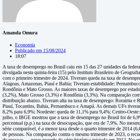
Amanda Omura
Economia
Publicado em
15/08/2024
18:07
A taxa de desemprego no Brasil caiu em 15 das 27 unidades da feder
divulgada nesta quinta-feira (15) pelo Instituto Brasileiro de Geogra
com o primeiro trimestre de 2024. Tiveram queda na taxa de desempreg
Alagoas, Amazonas, Piauí e Bahia; Tiveram estabilidade: Pernambuco
Rondônia e Mato Grosso. As maiores taxas de desemprego por estado
(3,2%), Mato Grosso (3,3%) e Rondônia (3,3%). Na comparação com o 
distribuição abaixo. Tiveram alta na taxa de desemprego: Roraima e 
Piauí, Tocantins, Bahia, Pernambuco e Amapá. As demais UFs tiveram 
8,2% para 6,9%; Nordeste: queda de 11,1% para 9,4%; Centro-Oeste:
julho, o IBGE mostrou que a taxa de desemprego no Brasil foi de 6,9
percentual (p.p.) na taxa de desocupação, que era de 7,9%. No mesmo
série comparável, é a menor taxa desde o quarto trimestre de 2014 (6
de pessoas. Na comparação contra o mesmo trimestre de 2023, o rec
de pessoas — novo recorde da série histórica iniciada em 2012. No a