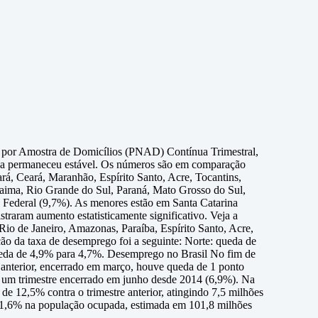
l por Amostra de Domicílios (PNAD) Contínua Trimestral,
a taxa permaneceu estável. Os números são em comparação
rá, Ceará, Maranhão, Espírito Santo, Acre, Tocantins,
raima, Rio Grande do Sul, Paraná, Mato Grosso do Sul,
 Federal (9,7%). As menores estão em Santa Catarina
aram aumento estatisticamente significativo. Veja a
io de Janeiro, Amazonas, Paraíba, Espírito Santo, Acre,
ão da taxa de desemprego foi a seguinte: Norte: queda de
ueda de 4,9% para 4,7%. Desemprego no Brasil No fim de
 anterior, encerrado em março, houve queda de 1 ponto
ra um trimestre encerrado em junho desde 2014 (6,9%). Na
e 12,5% contra o trimestre anterior, atingindo 7,5 milhões
e 1,6% na população ocupada, estimada em 101,8 milhões