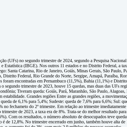
ação (UFs) no segundo trimestre de 2024, segundo a Pesquisa Naciona
fia e Estatística (IBGE). Nos outros 11 estados e no Distrito Federal, 
o: Santa Catarina, Rio de Janeiro, Goiás, Minas Gerais, São Paulo, Pa
, Distrito Federal, Rio Grande do Norte, Sergipe, Amapá, Paraíba, Ro
s foram encontradas em Pernambuco (11,5%), Bahia (11,1%) e Distrito
segundo trimestre de 2023, houve 15 quedas, mas duas das UFs registr
Rondônia; Tiveram queda: Goiás, Pará, Maranhão, São Paulo, Alagoas, R
estabilidade. Grandes regiões Entre as grandes regiões, a movimentaç
 queda de 6,1% para 5,4%; Sudeste: queda de 7,6% para 6,6%; Sul: q
% no fechameto do 2º trimestre. Em relação ao trimestre imediatamente
 trimestre de 2023, a taxa era de 8%. Trata-se do melhor resultado pa
,6%). Com os resultados, o número absoluto de desocupados teve queda d
uo é de 12,8%. No trimestre encerrado em junho, também houve alta d
no, o aumento foi de 3%, com mais 2,9 milhões de pessoas ocupadas.