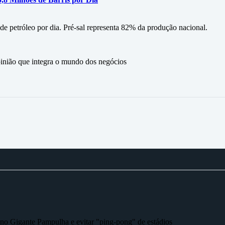
 de petróleo por dia. Pré-sal representa 82% da produção nacional.
ão que integra o mundo dos negócios
r no Gigante Pampulha e evitar "ping-pong" de estádios