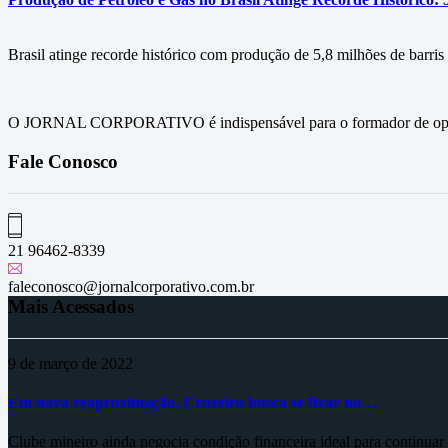
Brasil atinge recorde histórico com produção de 5,8 milhões de barris
O JORNAL CORPORATIVO é indispensável para o formador de opini
Fale Conosco
21 96462-8339
faleconosco@jornalcorporativo.com.br
Mais Acessados
9 de março de 2022
Em nova reaproximação, Cruzeiro busca se fixar no…
Clube mineiro ainda negocia condição financeira ideal para continua