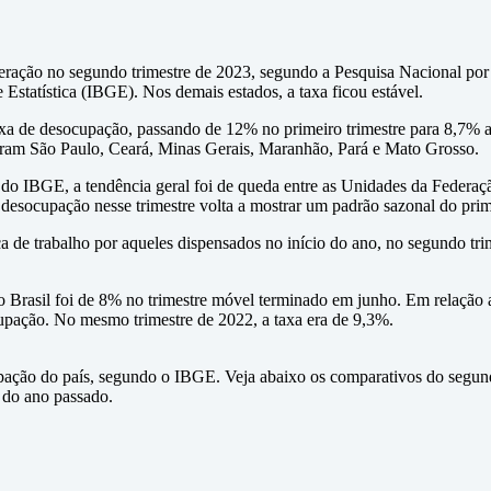
deração no segundo trimestre de 2023, segundo a Pesquisa Nacional po
 e Estatística (IBGE). Nos demais estados, a taxa ficou estável.
axa de desocupação, passando de 12% no primeiro trimestre para 8,7%
oram São Paulo, Ceará, Minas Gerais, Maranhão, Pará e Mato Grosso.
 IBGE, a tendência geral foi de queda entre as Unidades da Federaçã
de desocupação nesse trimestre volta a mostrar um padrão sazonal do pri
a de trabalho por aqueles dispensados no início do ano, no segundo tri
rasil foi de 8% no trimestre móvel terminado em junho. Em relação ao 
cupação. No mesmo trimestre de 2022, a taxa era de 9,3%.
pação do país, segundo o IBGE. Veja abaixo os comparativos do segun
do ano passado.