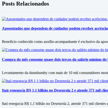
Posts Relacionados
Aposentados que dependem de cuidador podem receber acrésci
Benefício conhecido como auxílio-acompanhante é exclusivo da apos
Compra do mês consome quase dois terços do salário mínimo do b
Levantamento da dunnhumby com mais de 10 mil consumidores mostra f
Itaú renegocia R$ 1,1 bilhão no Desenrola 2 e atende 371 mil clie
Itaú renegocia R$ 1,1 bilhão no Desenrola 2, atende 371 mil clientes e