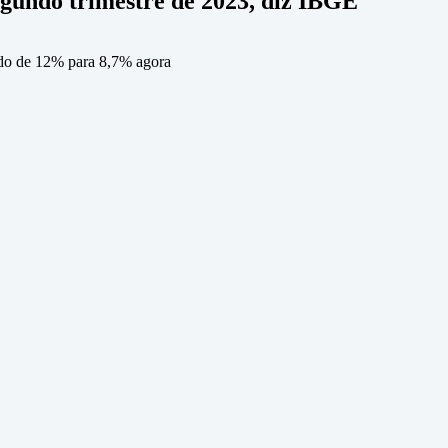
egundo trimestre de 2023, diz IBGE
ando de 12% para 8,7% agora