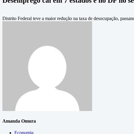
Desemprego cai em 7 estados e no DF no s
Distrito Federal teve a maior redução na taxa de desocupação, pass
Amanda Omura
Economia