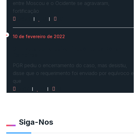
entre Moscou e o Ocidente se agravaram,
fortificação
2624
0
0
10 de fevereiro de 2022
STF vota por arquivar inquérito de Renan
Calheiros…
PGR pediu o encerramento do caso, mas desistiu,
disse que o requerimento foi enviado por equívoco e
que
2517
0
0
Siga-Nos