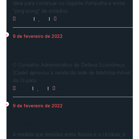
ideal para continuar no Gigante Pampulha e evitar
"ping-pong" de estádios
3073
0
0
9 de fevereiro de 2022
Cade define condições e aprova com
restrições venda…
O Conselho Administrativo de Defesa Econômica
(Cade) aprovou a venda da rede de telefonia móvel
da Oi para
2961
0
0
9 de fevereiro de 2022
Ucrânia forma linha de frente para possível
invasão
À medida que tensões entre Rússia e a Ucrânia, e