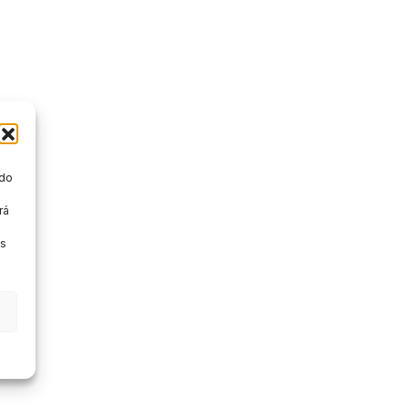
 do
rá
e
os