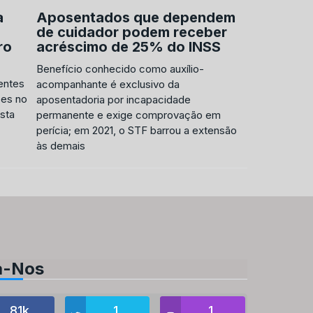
a
Aposentados que dependem
Compra 
de cuidador podem receber
quase do
ro
acréscimo de 25% do INSS
mínimo d
estudo
Benefício conhecido como auxílio-
entes
Levantamen
acompanhante é exclusivo da
ões no
10 mil cons
aposentadoria por incapacidade
sta
dividindo a
permanente e exige comprovação em
redes para 
perícia; em 2021, o STF barrou a extensão
às demais
a-Nos
81k
1
1