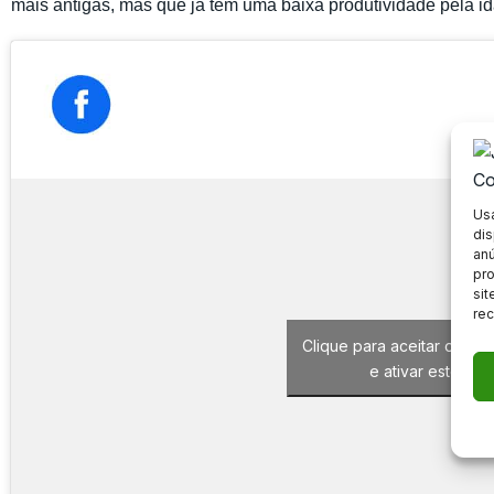
mais antigas, mas que já têm uma baixa produtividade pela i
Us
dis
anú
pr
sit
rec
Clique para aceitar os co
e ativar este co