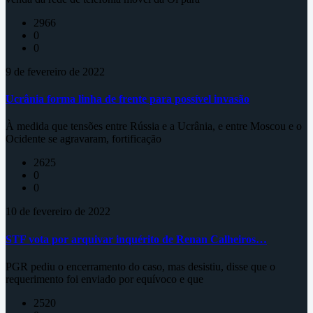
2966
0
0
9 de fevereiro de 2022
Ucrânia forma linha de frente para possível invasão
À medida que tensões entre Rússia e a Ucrânia, e entre Moscou e o
Ocidente se agravaram, fortificação
2625
0
0
10 de fevereiro de 2022
STF vota por arquivar inquérito de Renan Calheiros…
PGR pediu o encerramento do caso, mas desistiu, disse que o
requerimento foi enviado por equívoco e que
2520