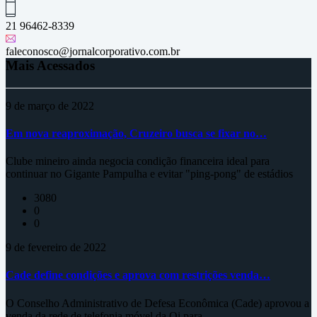
21 96462-8339
faleconosco@jornalcorporativo.com.br
Mais Acessados
9 de março de 2022
Em nova reaproximação, Cruzeiro busca se fixar no…
Clube mineiro ainda negocia condição financeira ideal para
continuar no Gigante Pampulha e evitar "ping-pong" de estádios
3080
0
0
9 de fevereiro de 2022
Cade define condições e aprova com restrições venda…
O Conselho Administrativo de Defesa Econômica (Cade) aprovou a
venda da rede de telefonia móvel da Oi para