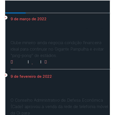
Mais Acessados
9 de março de 2022
Em nova reaproximação, Cruzeiro busca se
fixar no…
Clube mineiro ainda negocia condição financeira
ideal para continuar no Gigante Pampulha e evitar
"ping-pong" de estádios
3073
0
0
9 de fevereiro de 2022
Cade define condições e aprova com
restrições venda…
O Conselho Administrativo de Defesa Econômica
(Cade) aprovou a venda da rede de telefonia móvel
da Oi para