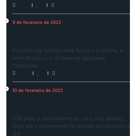
2961
0
0
9 de fevereiro de 2022
Ucrânia forma linha de frente para possível
invasão
À medida que tensões entre Rússia e a Ucrânia, e
entre Moscou e o Ocidente se agravaram,
fortificação
2624
0
0
10 de fevereiro de 2022
STF vota por arquivar inquérito de Renan
Calheiros…
PGR pediu o encerramento do caso, mas desistiu,
disse que o requerimento foi enviado por equívoco e
que