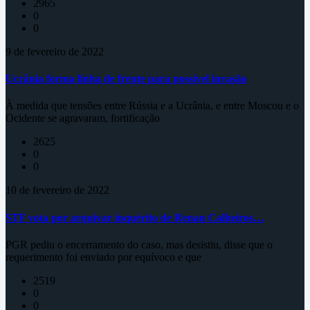
2965
0
0
9 de fevereiro de 2022
Ucrânia forma linha de frente para possível invasão
À medida que tensões entre Rússia e a Ucrânia, e entre Moscou e o
Ocidente se agravaram, fortificação
2625
0
0
10 de fevereiro de 2022
STF vota por arquivar inquérito de Renan Calheiros…
PGR pediu o encerramento do caso, mas desistiu, disse que o
requerimento foi enviado por equívoco e que
2519
0
0