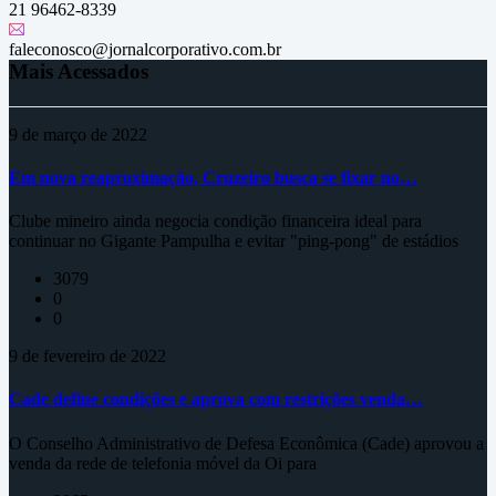
21 96462-8339
faleconosco@jornalcorporativo.com.br
Mais Acessados
9 de março de 2022
Em nova reaproximação, Cruzeiro busca se fixar no…
Clube mineiro ainda negocia condição financeira ideal para
continuar no Gigante Pampulha e evitar "ping-pong" de estádios
3079
0
0
9 de fevereiro de 2022
Cade define condições e aprova com restrições venda…
O Conselho Administrativo de Defesa Econômica (Cade) aprovou a
venda da rede de telefonia móvel da Oi para