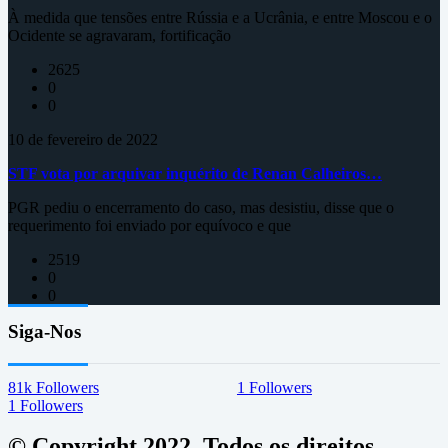
À medida que tensões entre Rússia e a Ucrânia, e entre Moscou e o
Ocidente se agravaram, fortificação
2625
0
0
10 de fevereiro de 2022
STF vota por arquivar inquérito de Renan Calheiros…
PGR pediu o encerramento do caso, mas desistiu, disse que o
requerimento foi enviado por equívoco e que
2519
0
0
Siga-Nos
81k
Followers
1
Followers
1
Followers
© Copyright 2022, Todos os direitos