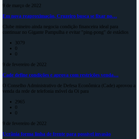
9 de março de 2022
Em nova reaproximação, Cruzeiro busca se fixar no…
Clube mineiro ainda negocia condição financeira ideal para
continuar no Gigante Pampulha e evitar "ping-pong" de estádios
3079
0
0
9 de fevereiro de 2022
Cade define condições e aprova com restrições venda…
O Conselho Administrativo de Defesa Econômica (Cade) aprovou a
venda da rede de telefonia móvel da Oi para
2965
0
0
9 de fevereiro de 2022
Ucrânia forma linha de frente para possível invasão