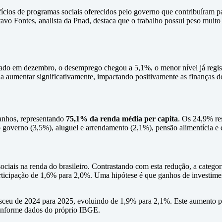
ícios de programas sociais oferecidos pelo governo que contribuíram 
stavo Fontes, analista da Pnad, destaca que o trabalho possui peso mui
.
errado em dezembro, o desemprego chegou a 5,1%, o menor nível já regi
a aumentar significativamente, impactando positivamente as finanças d
ganhos, representando
75,1% da renda média per capita
. Os 24,9% res
 governo (3,5%), aluguel e arrendamento (2,1%), pensão alimentícia e 
ociais na renda do brasileiro. Contrastando com esta redução, a catego
rticipação de 1,6% para 2,0%. Uma hipótese é que ganhos de investime
sceu de 2024 para 2025, evoluindo de 1,9% para 2,1%. Este aumento p
conforme dados do próprio IBGE.