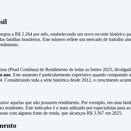
sil
egou a R$ 2.264 por mês, estabelecendo um novo recorde histórico para
s famílias brasileiras. Este número reflete um mercado de trabalho ai
endimento.
a (Pnad Contínua) de Rendimento de todas as fontes 2025, divulgada pe
m ano
. Este aumento é particularmente expressivo quando comparado 
4. Considerando toda a série histórica desde 2012, o crescimento acu
nclusive aquelas que não possuem rendimento. Por exemplo, em uma famí
o residentes. Este indicador é o mais utilizado por especialistas para 
soas com alguma fonte de renda, que alcançou R$ 3.367 em 2025.
mento