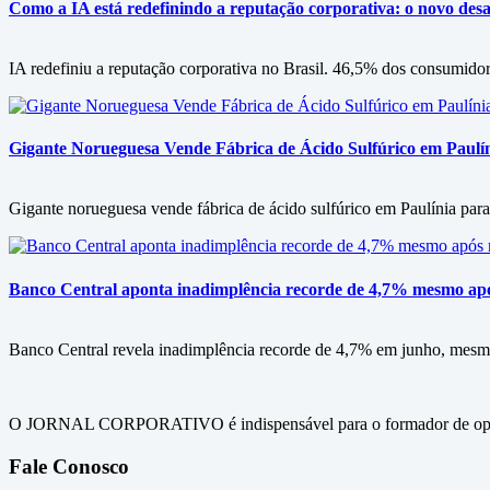
Como a IA está redefinindo a reputação corporativa: o novo desa
IA redefiniu a reputação corporativa no Brasil. 46,5% dos consumid
Gigante Norueguesa Vende Fábrica de Ácido Sulfúrico em Paulín
Gigante norueguesa vende fábrica de ácido sulfúrico em Paulínia para
Banco Central aponta inadimplência recorde de 4,7% mesmo após
Banco Central revela inadimplência recorde de 4,7% em junho, mesmo
O JORNAL CORPORATIVO é indispensável para o formador de opini
Fale Conosco