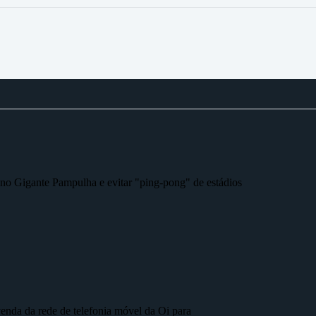
r no Gigante Pampulha e evitar "ping-pong" de estádios
nda da rede de telefonia móvel da Oi para