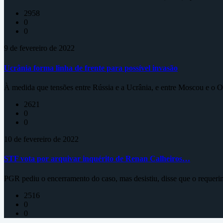
2958
0
0
9 de fevereiro de 2022
Ucrânia forma linha de frente para possível invasão
À medida que tensões entre Rússia e a Ucrânia, e entre Moscou e o Oc
2621
0
0
10 de fevereiro de 2022
STF vota por arquivar inquérito de Renan Calheiros…
PGR pediu o encerramento do caso, mas desistiu, disse que o requeri
2516
0
0