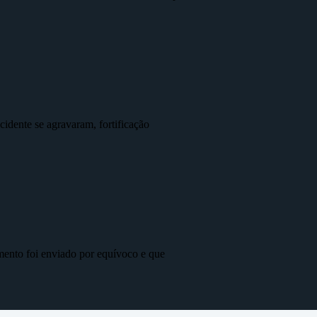
idente se agravaram, fortificação
mento foi enviado por equívoco e que