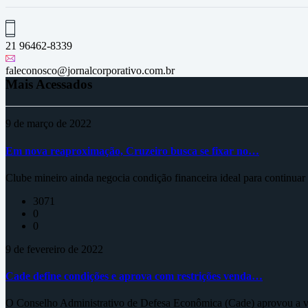
21 96462-8339
faleconosco@jornalcorporativo.com.br
Mais Acessados
9 de março de 2022
Em nova reaproximação, Cruzeiro busca se fixar no…
Clube mineiro ainda negocia condição financeira ideal para continua
3071
0
0
9 de fevereiro de 2022
Cade define condições e aprova com restrições venda…
O Conselho Administrativo de Defesa Econômica (Cade) aprovou a ve