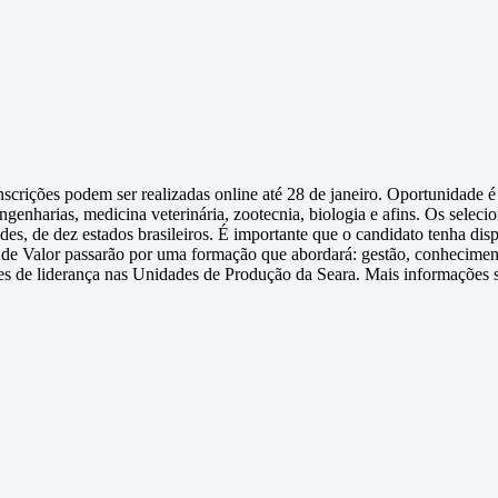
crições podem ser realizadas online até 28 de janeiro. Oportunidade é 
enharias, medicina veterinária, zootecnia, biologia e afins. Os seleci
s, de dez estados brasileiros. É importante que o candidato tenha dis
 de Valor passarão por uma formação que abordará: gestão, conheciment
ões de liderança nas Unidades de Produção da Seara. Mais informações s