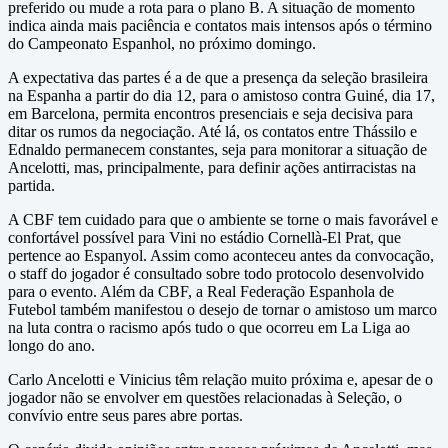
preferido ou mude a rota para o plano B. A situação de momento
indica ainda mais paciência e contatos mais intensos após o término
do Campeonato Espanhol, no próximo domingo.
A expectativa das partes é a de que a presença da seleção brasileira
na Espanha a partir do dia 12, para o amistoso contra Guiné, dia 17,
em Barcelona, permita encontros presenciais e seja decisiva para
ditar os rumos da negociação. Até lá, os contatos entre Thássilo e
Ednaldo permanecem constantes, seja para monitorar a situação de
Ancelotti, mas, principalmente, para definir ações antirracistas na
partida.
A CBF tem cuidado para que o ambiente se torne o mais favorável e
confortável possível para Vini no estádio Cornellà-El Prat, que
pertence ao Espanyol. Assim como aconteceu antes da convocação,
o staff do jogador é consultado sobre todo protocolo desenvolvido
para o evento. Além da CBF, a Real Federação Espanhola de
Futebol também manifestou o desejo de tornar o amistoso um marco
na luta contra o racismo após tudo o que ocorreu em La Liga ao
longo do ano.
Carlo Ancelotti e Vinicius têm relação muito próxima e, apesar de o
jogador não se envolver em questões relacionadas à Seleção, o
convívio entre seus pares abre portas.