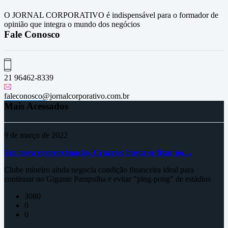
O JORNAL CORPORATIVO é indispensável para o formador de
opinião que integra o mundo dos negócios
Fale Conosco
21 96462-8339
faleconosco@jornalcorporativo.com.br
Mais Acessados
9 de março de 2022
Em nova reaproximação, Cruzeiro busca se fixar no…
Clube mineiro ainda negocia condição financeira ideal para
continuar no Gigante Pampulha e evitar "ping-pong" de estádios
3080
0
0