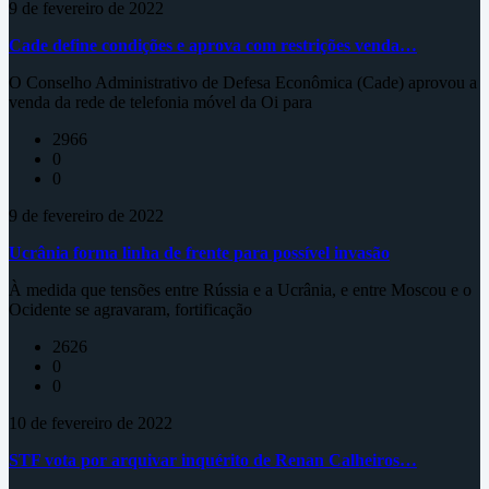
9 de fevereiro de 2022
Cade define condições e aprova com restrições venda…
O Conselho Administrativo de Defesa Econômica (Cade) aprovou a
venda da rede de telefonia móvel da Oi para
2966
0
0
9 de fevereiro de 2022
Ucrânia forma linha de frente para possível invasão
À medida que tensões entre Rússia e a Ucrânia, e entre Moscou e o
Ocidente se agravaram, fortificação
2626
0
0
10 de fevereiro de 2022
STF vota por arquivar inquérito de Renan Calheiros…