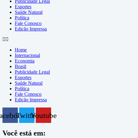
Publicidade Legal
Esportes
Saúde Natural
Política
Fale Conosco
Edição Impressa
Home
Internacional
Economia
Brasil
Publicidade Legal
Esportes
Saúde Natural
Política
Fale Conosco
Edição Impressa
acebook
Twitter
Youtube
Você está em: