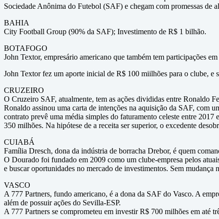
Sociedade Anônima do Futebol (SAF) e chegam com promessas de altos 
BAHIA
City Football Group (90% da SAF); Investimento de R$ 1 bilhão.
BOTAFOGO
John Textor, empresário americano que também tem participações em 
John Textor fez um aporte inicial de R$ 100 miilhões para o clube, 
CRUZEIRO
O Cruzeiro SAF, atualmente, tem as ações divididas entre Ronaldo F
Ronaldo assinou uma carta de intenções na aquisição da SAF, com um 
contrato prevê uma média simples do faturamento celeste entre 2017 e
350 milhões. Na hipótese de a receita ser superior, o excedente desob
CUIABÁ
Família Dresch, dona da indústria de borracha Drebor, é quem coma
O Dourado foi fundado em 2009 como um clube-empresa pelos atuais d
e buscar oportunidades no mercado de investimentos. Sem mudança 
VASCO
A 777 Partners, fundo americano, é a dona da SAF do Vasco. A em
além de possuir ações do Sevilla-ESP.
A 777 Partners se comprometeu em investir R$ 700 milhões em até trê