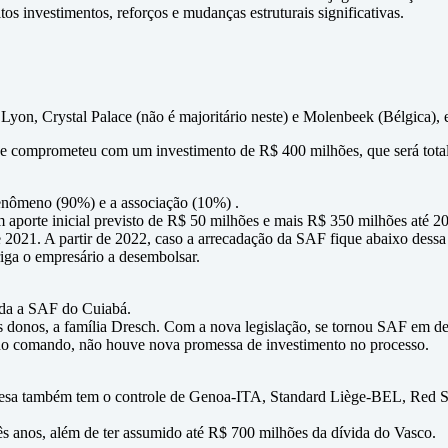
investimentos, reforços e mudanças estruturais significativas.
Lyon, Crystal Palace (não é majoritário neste) e Molenbeek (Bélgica)
e se comprometeu com um investimento de R$ 400 milhões, que será tota
enômeno (90%) e a associação (10%) .
aporte inicial previsto de R$ 50 milhões e mais R$ 350 milhões até 2
 2021. A partir de 2022, caso a arrecadação da SAF fique abaixo dessa
riga o empresário a desembolsar.
nda a SAF do Cuiabá.
onos, a família Dresch. Com a nova legislação, se tornou SAF em deze
no comando, não houve nova promessa de investimento no processo.
presa também tem o controle de Genoa-ITA, Standard Liège-BEL, Red
s anos, além de ter assumido até R$ 700 milhões da dívida do Vasco.