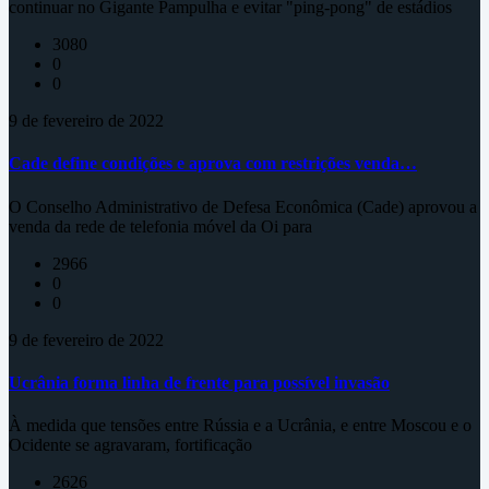
continuar no Gigante Pampulha e evitar "ping-pong" de estádios
3080
0
0
9 de fevereiro de 2022
Cade define condições e aprova com restrições venda…
O Conselho Administrativo de Defesa Econômica (Cade) aprovou a
venda da rede de telefonia móvel da Oi para
2966
0
0
9 de fevereiro de 2022
Ucrânia forma linha de frente para possível invasão
À medida que tensões entre Rússia e a Ucrânia, e entre Moscou e o
Ocidente se agravaram, fortificação
2626