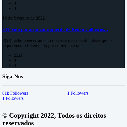
0
0
10 de fevereiro de 2022
STF vota por arquivar inquérito de Renan Calheiros…
PGR pediu o encerramento do caso, mas desistiu, disse que o
requerimento foi enviado por equívoco e que
2521
0
0
Siga-Nos
81k
Followers
1
Followers
1
Followers
© Copyright 2022, Todos os direitos
reservados