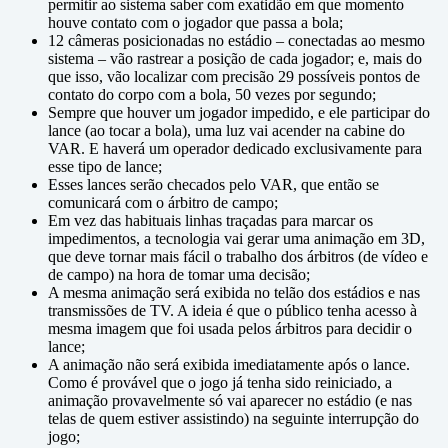
permitir ao sistema saber com exatidão em que momento
houve contato com o jogador que passa a bola;
12 câmeras posicionadas no estádio – conectadas ao mesmo
sistema – vão rastrear a posição de cada jogador; e, mais do
que isso, vão localizar com precisão 29 possíveis pontos de
contato do corpo com a bola, 50 vezes por segundo;
Sempre que houver um jogador impedido, e ele participar do
lance (ao tocar a bola), uma luz vai acender na cabine do
VAR. E haverá um operador dedicado exclusivamente para
esse tipo de lance;
Esses lances serão checados pelo VAR, que então se
comunicará com o árbitro de campo;
Em vez das habituais linhas traçadas para marcar os
impedimentos, a tecnologia vai gerar uma animação em 3D,
que deve tornar mais fácil o trabalho dos árbitros (de vídeo e
de campo) na hora de tomar uma decisão;
A mesma animação será exibida no telão dos estádios e nas
transmissões de TV. A ideia é que o público tenha acesso à
mesma imagem que foi usada pelos árbitros para decidir o
lance;
A animação não será exibida imediatamente após o lance.
Como é provável que o jogo já tenha sido reiniciado, a
animação provavelmente só vai aparecer no estádio (e nas
telas de quem estiver assistindo) na seguinte interrupção do
jogo;