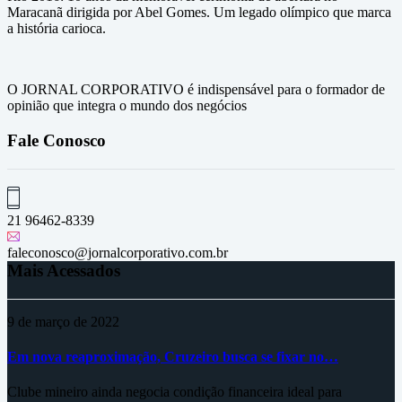
Maracanã dirigida por Abel Gomes. Um legado olímpico que marca
a história carioca.
O JORNAL CORPORATIVO é indispensável para o formador de
opinião que integra o mundo dos negócios
Fale Conosco
21 96462-8339
faleconosco@jornalcorporativo.com.br
Mais Acessados
9 de março de 2022
Em nova reaproximação, Cruzeiro busca se fixar no…
Clube mineiro ainda negocia condição financeira ideal para