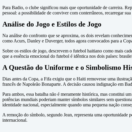
Para Badio, o clube significou mais que oportunidade de carreira. Rep
pessoal: a possibilidade de conviver com conterrâneos, recarregar sua 
Análise do Jogo e Estilos de Jogo
Na análise do confronto que se aproxima, os dois revelam conhecimen
como Acurs, Danley e Duverger, todos agora convocados para a Copa.
Sobre os estilos de jogo, descrevem o futebol haitiano como mais cad
que a essência emocional do futebol é idêntica nos dois países: brasil
A Questão do Uniforme e o Simbolismo His
Dias antes da Copa, a Fifa exigiu que o Haiti removesse uma ilustra
francês de Napoleão Bonaparte. A decisão causou indignação em Badi
Para ambos, essa batalha não é meramente histórica, mas constitui um
potências mundiais poderiam manter símbolos similares sem questionar, 
identidade nacional, especialmente quando uma pequena nação consegu
A remoção do símbolo, segundo Jean, representa uma oportunidade per
internacional.