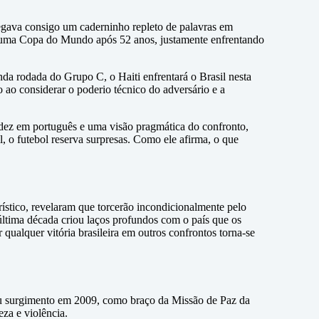
regava consigo um caderninho repleto de palavras em
a a uma Copa do Mundo após 52 anos, justamente enfrentando
da rodada do Grupo C, o Haiti enfrentará o Brasil nesta
o ao considerar o poderio técnico do adversário e a
idez em português e uma visão pragmática do confronto,
 o futebol reserva surpresas. Como ele afirma, o que
stico, revelaram que torcerão incondicionalmente pelo
 última década criou laços profundos com o país que os
 qualquer vitória brasileira em outros confrontos torna-se
Seu surgimento em 2009, como braço da Missão de Paz da
za e violência.