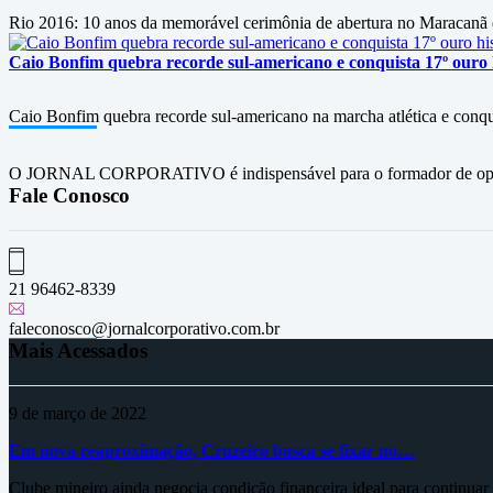
Rio 2016: 10 anos da memorável cerimônia de abertura no Maracanã d
Caio Bonfim quebra recorde sul-americano e conquista 17º ouro h
Caio Bonfim quebra recorde sul-americano na marcha atlética e conqu
O JORNAL CORPORATIVO é indispensável para o formador de opini
Fale Conosco
21 96462-8339
faleconosco@jornalcorporativo.com.br
Mais Acessados
9 de março de 2022
Em nova reaproximação, Cruzeiro busca se fixar no…
Clube mineiro ainda negocia condição financeira ideal para continua