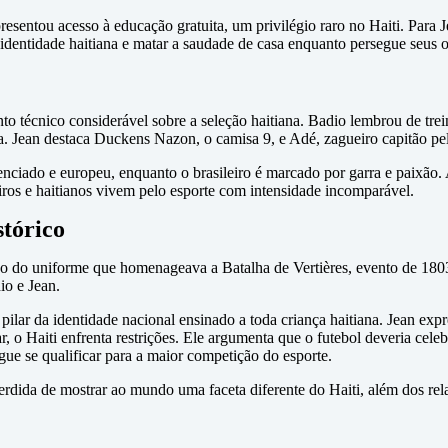
resentou acesso à educação gratuita, um privilégio raro no Haiti. Para
identidade haitiana e matar a saudade de casa enquanto persegue seus ob
to técnico considerável sobre a seleção haitiana. Badio lembrou de tr
 Jean destaca Duckens Nazon, o camisa 9, e Adé, zagueiro capitão pe
enciado e europeu, enquanto o brasileiro é marcado por garra e paixão.
eiros e haitianos vivem pelo esporte com intensidade incomparável.
tórico
ção do uniforme que homenageava a Batalha de Vertières, evento de 180
o e Jean.
 pilar da identidade nacional ensinado a toda criança haitiana. Jean ex
o Haiti enfrenta restrições. Ele argumenta que o futebol deveria celebr
e se qualificar para a maior competição do esporte.
dida de mostrar ao mundo uma faceta diferente do Haiti, além dos rel