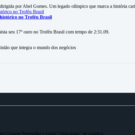
irigida por Abel Gomes. Um legado olímpico que marca a história car
istórico no Troféu Brasil
ista seu 17º ouro no Troféu Brasil com tempo de 2:31.09.
ão que integra o mundo dos negócios
r no Gigante Pampulha e evitar "ping-pong" de estádios