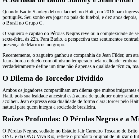
Quando Badio Stanley deixou Jacmel, no Haiti, em 2016 para ingressa
português. Seu sonho era jogar no país do futebol, e dez anos depoi
o Brasil no Grupo C.
O zagueiro e capitão do Pérolas Negras revelou a complexidade de seu
sexta-feira, às 22h. Para Badio, a perspectiva traz sentimentos contra
presença de Marrocos no grupo.
Recentemente, o zagueiro ganhou a companhia de Jean Filder, um ata
Jean aborda o duelo com otimismo temperado pela realidade: embora u
verdadeiramente define um time não é apenas a qualidade técnica, m
O Dilema do Torcedor Dividido
Ambos os jogadores compartilham um dilema que muitos imigrantes en
Haiti, pois sua lealdade ancestral está acima de qualquer outro senti
acolheu. Jean expressa essa dualidade de forma clara: torcer pelo Hait
natural para quem integra a sociedade brasileira.
Raízes Profundas: O Pérolas Negras e a M
O Pérolas Negras, sediado no Estádio Jair Carneiro Toscano de Brito
ONU e da ONG Viva Rio, reflete o propósito original de utilizar o fu