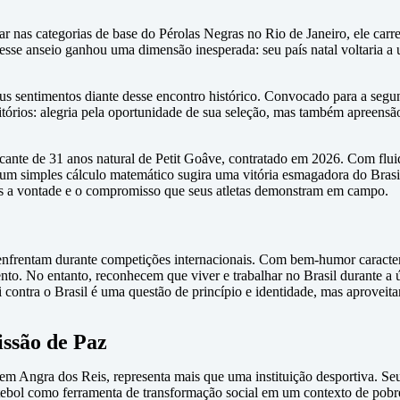
r nas categorias de base do Pérolas Negras no Rio de Janeiro, ele car
s, esse anseio ganhou uma dimensão inesperada: seu país natal voltari
s sentimentos diante desse encontro histórico. Convocado para a segun
ditórios: alegria pela oportunidade de sua seleção, mas também apreensã
cante de 31 anos natural de Petit Goâve, contratado em 2026. Com flu
m simples cálculo matemático sugira uma vitória esmagadora do Brasil,
as a vontade e o compromisso que seus atletas demonstram em campo.
frentam durante competições internacionais. Com bem-humor caracterí
mento. No entanto, reconhecem que viver e trabalhar no Brasil durante a
i contra o Brasil é uma questão de princípio e identidade, mas aproveitar
issão de Paz
 em Angra dos Reis, representa mais que uma instituição desportiva. 
tebol como ferramenta de transformação social em um contexto de pobre