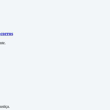
ocorros
nte.
ustiça.