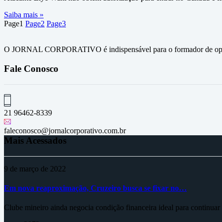
Saiba mais »
Page
1
Page
2
Page
3
O JORNAL CORPORATIVO é indispensável para o formador de opini
Fale Conosco
21 96462-8339
faleconosco@jornalcorporativo.com.br
Mais Acessados
9 de março de 2022
Em nova reaproximação, Cruzeiro busca se fixar no…
Clube mineiro ainda negocia condição financeira ideal para continua