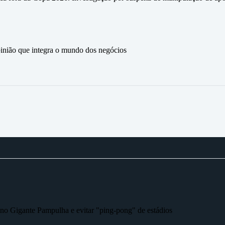
ão que integra o mundo dos negócios
r no Gigante Pampulha e evitar "ping-pong" de estádios