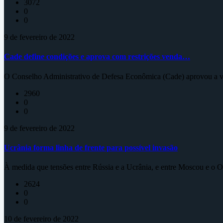
3072
0
0
9 de fevereiro de 2022
Cade define condições e aprova com restrições venda…
O Conselho Administrativo de Defesa Econômica (Cade) aprovou a ve
2960
0
0
9 de fevereiro de 2022
Ucrânia forma linha de frente para possível invasão
À medida que tensões entre Rússia e a Ucrânia, e entre Moscou e o Oc
2624
0
0
10 de fevereiro de 2022