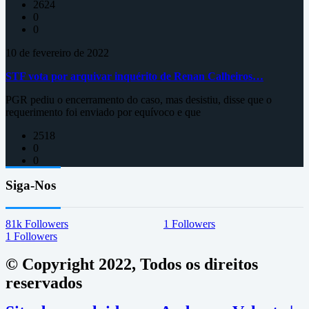
2624
0
0
10 de fevereiro de 2022
STF vota por arquivar inquérito de Renan Calheiros…
PGR pediu o encerramento do caso, mas desistiu, disse que o
requerimento foi enviado por equívoco e que
2518
0
0
Siga-Nos
81k
Followers
1
Followers
1
Followers
© Copyright 2022, Todos os direitos
reservados