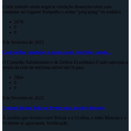
Clube mineiro ainda negocia condição financeira ideal para
continuar no Gigante Pampulha e evitar "ping-pong" de estádios
3078
0
0
9 de fevereiro de 2022
Cade define condições e aprova com restrições venda…
O Conselho Administrativo de Defesa Econômica (Cade) aprovou a
venda da rede de telefonia móvel da Oi para
2964
0
0
9 de fevereiro de 2022
Ucrânia forma linha de frente para possível invasão
À medida que tensões entre Rússia e a Ucrânia, e entre Moscou e o
Ocidente se agravaram, fortificação