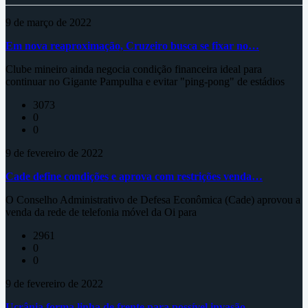
9 de março de 2022
Em nova reaproximação, Cruzeiro busca se fixar no…
Clube mineiro ainda negocia condição financeira ideal para
continuar no Gigante Pampulha e evitar "ping-pong" de estádios
3073
0
0
9 de fevereiro de 2022
Cade define condições e aprova com restrições venda…
O Conselho Administrativo de Defesa Econômica (Cade) aprovou a
venda da rede de telefonia móvel da Oi para
2961
0
0
9 de fevereiro de 2022
Ucrânia forma linha de frente para possível invasão