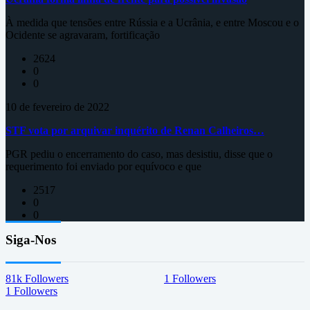
À medida que tensões entre Rússia e a Ucrânia, e entre Moscou e o
Ocidente se agravaram, fortificação
2624
0
0
10 de fevereiro de 2022
STF vota por arquivar inquérito de Renan Calheiros…
PGR pediu o encerramento do caso, mas desistiu, disse que o
requerimento foi enviado por equívoco e que
2517
0
0
Siga-Nos
81k
Followers
1
Followers
1
Followers