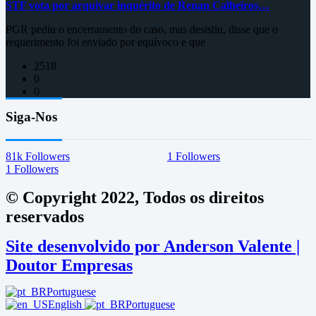
STF vota por arquivar inquérito de Renan Calheiros…
PGR pediu o encerramento do caso, mas desistiu, disse que o
requerimento foi enviado por equívoco e que
2518
0
0
Siga-Nos
81k
Followers
1
Followers
1
Followers
© Copyright 2022, Todos os direitos
reservados
Site desenvolvido por Anderson Valente |
Doutor Empresas
Portuguese
English
Portuguese