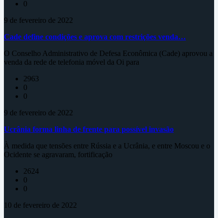
0
9 de fevereiro de 2022
Cade define condições e aprova com restrições venda…
O Conselho Administrativo de Defesa Econômica (Cade) aprovou a
venda da rede de telefonia móvel da Oi para
2963
0
0
9 de fevereiro de 2022
Ucrânia forma linha de frente para possível invasão
À medida que tensões entre Rússia e a Ucrânia, e entre Moscou e o
Ocidente se agravaram, fortificação
2624
0
0
10 de fevereiro de 2022