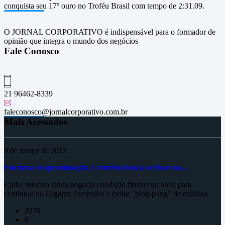
conquista seu 17º ouro no Troféu Brasil com tempo de 2:31.09.
O JORNAL CORPORATIVO é indispensável para o formador de
opinião que integra o mundo dos negócios
Fale Conosco
21 96462-8339
faleconosco@jornalcorporativo.com.br
Mais Acessados
9 de março de 2022
Em nova reaproximação, Cruzeiro busca se fixar no…
Clube mineiro ainda negocia condição financeira ideal para
continuar no Gigante Pampulha e evitar "ping-pong" de estádios
3078
0