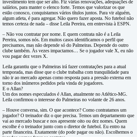
investimento tem que ser alto. Fiz várias renovações, adequações de
salários, para manter o elenco forte. Temos que valorizar os que
estão conosco, conquistamos vários títulos juntos. Para vir alguém,
algum atleta, é para agregar. Não quero fazer aposta. No futebol não
temos certeza de nada – disse Leila Pereira, em entrevista à ESPN.
– Não vou contratar por nome. E quem contrata não é a Leila
Pereira, somos nós. Em muitos casos identificamos o perfil que
precisamos, mas não depende só do Palmeiras. Depende do outro
clube também. Às vezes impactamos… Se o jogador vale X, eu não
vou pagar dez vezes X.
Leila garantiu que o Palmeiras irá fazer contratações para a atual
temporada, mas disse que o clube trabalha com tranquilidade para
não ir ao mercado apenas como resposta para a pressão externa em
torno dos inúmeros pedidos pela vinda de jogadores.
E o Allan?
Um dos nomes especulados é Allan, atualmente no Atlético-MG.
Leila confirmou o interesse do Palmeiras no volante de 26 anos.
– Houve conversa, sim. O que acontece? Como contratamos um
jogador? O treinador diz o que precisa. Temos um departamento que
vai ao mercado buscar e nos apresente oito ou dez nomes. Quem
escolhe é o treinador junto com o diretor de futebol. Eu entro na
parte financeira. Exatamente (do pode pagar ou não). Escolhemos o