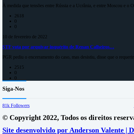
À medida que tensões entre Rússia e a Ucrânia, e entre Moscou e o Oc
2618
0
0
10 de fevereiro de 2022
STF vota por arquivar inquérito de Renan Calheiros…
PGR pediu o encerramento do caso, mas desistiu, disse que o requeri
2515
0
0
Siga-Nos
81k
Followers
© Copyright 2022, Todos os direitos reser
Site desenvolvido por Anderson Valente |