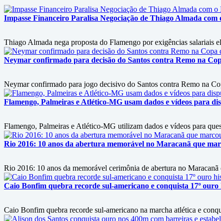
Impasse Financeiro Paralisa Negociação de Thiago Almada com
Thiago Almada nega proposta do Flamengo por exigências salariais ele
Neymar confirmado para decisão do Santos contra Remo na Copa 
Neymar confirmado para jogo decisivo do Santos contra Remo na Copa
Flamengo, Palmeiras e Atlético-MG usam dados e vídeos para disp
Flamengo, Palmeiras e Atlético-MG utilizam dados e vídeos para questi
Rio 2016: 10 anos da abertura memorável no Maracanã que marc
Rio 2016: 10 anos da memorável cerimônia de abertura no Maracanã d
Caio Bonfim quebra recorde sul-americano e conquista 17º ouro h
Caio Bonfim quebra recorde sul-americano na marcha atlética e conqu