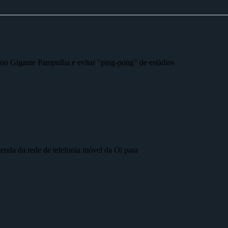
r no Gigante Pampulha e evitar "ping-pong" de estádios
nda da rede de telefonia móvel da Oi para