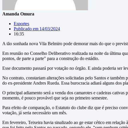
Amanda Omura
Esportes
Publicado em
14/03/2024
16:35
A tão sonhada nova Vila Belmiro pode demorar mais do que o previsto
Em reunião no Conselho Deliberativo realizada na noite da última quar
pontos, de parte a parte" para a construção do estádio.
Esse documento passará por votação no órgão. E ainda poderia ser leva
No contrato, constariam alterações solicitadas pelo Santos e também 
do ex-presidente Andres Rueda. Essa burocracia adiará alguns dos pla
O principal adiamento será a venda dos camarotes e cadeiras cativas p
momento, é pouco provável que seja no primeiro semestre.
Para efeito de comparação, o Estatuto do clube diz que é preciso conv
votação, já seria necessário um mês.
Em fevereiro, Teixeira havia sinalizado ao ge estar cético em relaçã
que foi feito pelo Santos no passado, segundo ele, "sem nenhum critér