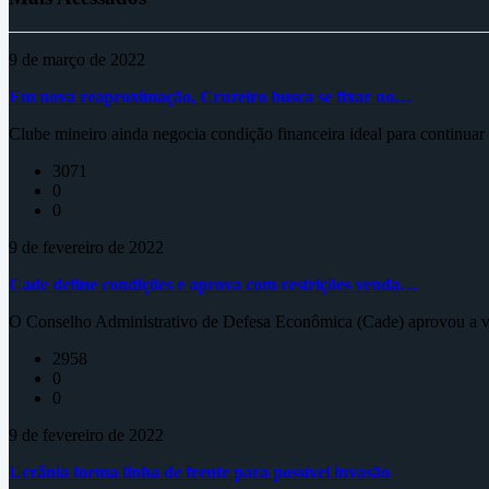
9 de março de 2022
Em nova reaproximação, Cruzeiro busca se fixar no…
Clube mineiro ainda negocia condição financeira ideal para continua
3071
0
0
9 de fevereiro de 2022
Cade define condições e aprova com restrições venda…
O Conselho Administrativo de Defesa Econômica (Cade) aprovou a ve
2958
0
0
9 de fevereiro de 2022
Ucrânia forma linha de frente para possível invasão