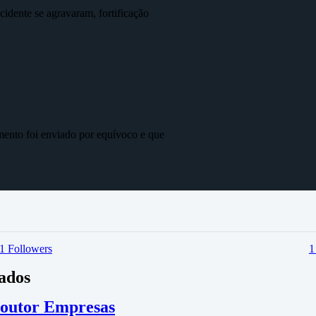
idente se agravaram, fortificação
mento foi enviado por equívoco e que
1
Followers
vados
 Doutor Empresas