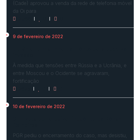
(Cade) aprovou a venda da rede de telefonia móvel
da Oi para
2966
0
0
9 de fevereiro de 2022
Ucrânia forma linha de frente para possível
invasão
À medida que tensões entre Rússia e a Ucrânia, e
entre Moscou e o Ocidente se agravaram,
fortificação
2625
0
0
10 de fevereiro de 2022
STF vota por arquivar inquérito de Renan
Calheiros…
PGR pediu o encerramento do caso, mas desistiu,