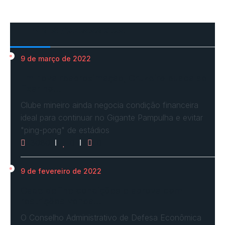
Mais Acessados
9 de março de 2022
Em nova reaproximação, Cruzeiro busca se
fixar no…
Clube mineiro ainda negocia condição financeira
ideal para continuar no Gigante Pampulha e evitar
"ping-pong" de estádios
3080
0
0
9 de fevereiro de 2022
Cade define condições e aprova com
restrições venda…
O Conselho Administrativo de Defesa Econômica