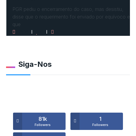
PGR pediu o encerramento do caso, mas desistiu,
disse que o requerimento foi enviado por equívoco e
que
2516
0
0
Siga-Nos
81k
1
Followers
Followers