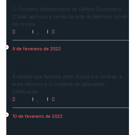
O Conselho Administrativo de Defesa Econômica
(Cade) aprovou a venda da rede de telefonia móvel
da Oi para
2958
0
0
9 de fevereiro de 2022
Ucrânia forma linha de frente para possível
invasão
À medida que tensões entre Rússia e a Ucrânia, e
entre Moscou e o Ocidente se agravaram,
fortificação
2620
0
0
10 de fevereiro de 2022
STF vota por arquivar inquérito de Renan
Calheiros…