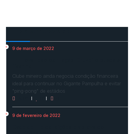
Mais Acessados
9 de março de 2022
Em nova reaproximação, Cruzeiro busca se
fixar no…
Clube mineiro ainda negocia condição financeira
ideal para continuar no Gigante Pampulha e evitar
"ping-pong" de estádios
3071
0
0
9 de fevereiro de 2022
Cade define condições e aprova com
restrições venda…