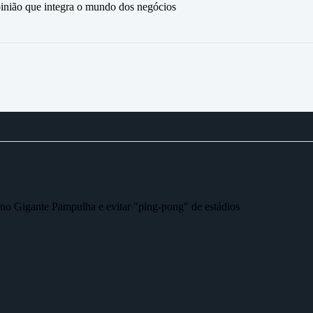
ão que integra o mundo dos negócios
r no Gigante Pampulha e evitar "ping-pong" de estádios