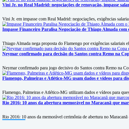
Vini Jr. no Real Madrid: negociações de renovação, impasse salari
Vini Jr. em impasse com Real Madrid: negociações, exigências salariai
Impasse Financeiro Paralisa Negociação de Thiago Almada com
Thiago Almada nega proposta do Flamengo por exigências salariais ele
Neymar confirmado para decisão do Santos contra Remo na Copa 
Neymar confirmado para jogo decisivo do Santos contra Remo na Copa
Flamengo, Palmeiras e Atlético-MG usam dados e vídeos para disp
Flamengo, Palmeiras e Atlético-MG utilizam dados e vídeos para questi
Rio 2016: 10 anos da abertura memorável no Maracanã que marc
Rio 2016: 10 anos da memorável cerimônia de abertura no Maracanã d