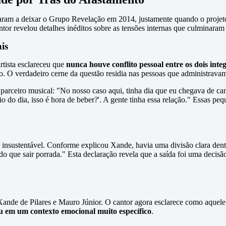
varam a deixar o Grupo Revelação em 2014, justamente quando o projeto
r revelou detalhes inéditos sobre as tensões internas que culminaram
is
rtista esclareceu que
nunca houve conflito pessoal entre os dois inte
o. O verdadeiro cerne da questão residia nas pessoas que administravam
parceiro musical: "No nosso caso aqui, tinha dia que eu chegava de cam
io do dia, isso é hora de beber?'. A gente tinha essa relação." Essas p
insustentável. Conforme explicou Xande, havia uma divisão clara den
do que sair porrada." Esta declaração revela que a saída foi uma decisão
Xande de Pilares e Mauro Júnior. O cantor agora esclarece como aquele
eu em um contexto emocional muito específico
.