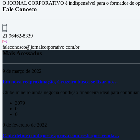
O JORNAL CORPORATIVO é indispensável para o formador de opini
Fale Conosco
21 96462-8339
faleconosco@jornalcorporativo.com.br
Mais Acessados
9 de março de 2022
Em nova reaproximação, Cruzeiro busca se fixar no…
Clube mineiro ainda negocia condição financeira ideal para continua
3079
0
0
9 de fevereiro de 2022
Cade define condições e aprova com restrições venda…