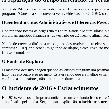
Xande de Pilares abriu o jogo sobre os verdadeiros motivos que o le
programa "Conversa vai, conversa vem", videocast do GLOBO, o canto
Desentendimentos Administrativos e Diferenças Pessoa
Contrariando boatos de brigas diretas entre Xande e Mauro Júnior, o a
envolviam questões financeiras, de vestiário ou até mesmo alimentaçã
Xande descreveu a dinâmica tensa que se desenvolveu entre ele e seu 
camiseta?'. Eu queria beber um golinho de uísque, e ele: 'Poxa, no me
iam se acumulando.
O Ponto de Ruptura
O momento decisivo chegou quando as tensões atingiram um patamar 
lado, três pro outro e eu no meio. Estava vendo que era melhor evitar 
conflitos ainda maiores, não uma ruptura dramática.
O Incidente de 2016 e Esclarecimentos
Em 2016, veículos de imprensa noticiaram um confronto físico entre 
amplificadas pela mídia. Segundo sua explicação,
o incidente ocorr