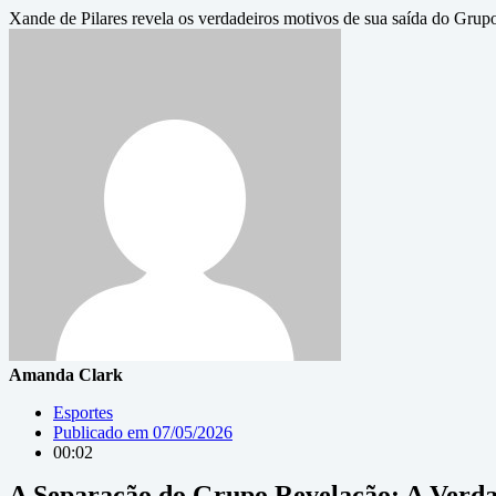
Xande de Pilares revela os verdadeiros motivos de sua saída do Grup
Amanda Clark
Esportes
Publicado em
07/05/2026
00:02
A Separação do Grupo Revelação: A Verda