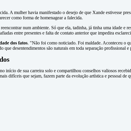
da. A mulher havia manifestado o desejo de que Xande estivesse presen
arecer como forma de homenagear a falecida.
e reencontrar num ambiente. Só que ela, tadinha, já tinha uma idade e r
iadas entre presentes e falta de contato anterior que impedira esclare
idade dos fatos
. "Não foi como noticiado. Foi maldade. Aconteceu o qu
ndo que desentendimentos são naturais em toda separação profissional e 
dos
 início de sua carreira solo e compartilhou conselhos valiosos recebid
mais difíceis que sejam, fazem parte da evolução artística e pessoal de 